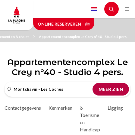
Skip
to
main
ONLINE RESERVEREN
content
ementen & chalet
Appartementencomplex Le Crey n°40 - Studio 4 pers.
Appartementencomplex Le
Crey n°40 - Studio 4 pers.
Montchavin - Les Coches
MEER ZIEN
Contactgegevens
Kenmerken
♿
Ligging
D
Toerisme
en
Handicap