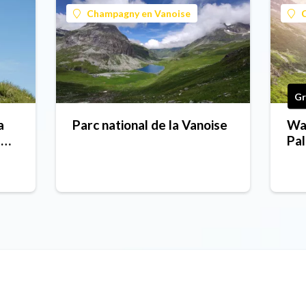
Champagny en Vanoise
Gr
a
Parc national de la Vanoise
Wa
d
Pal