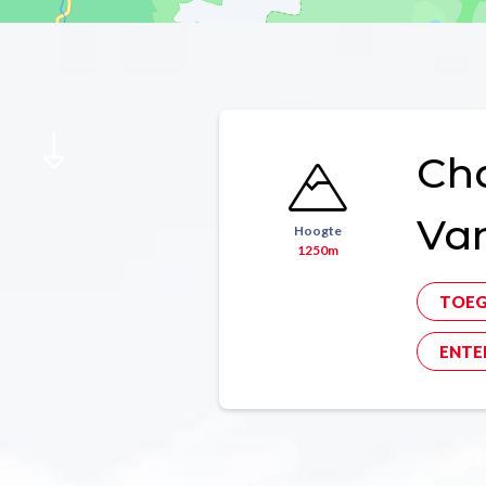
Ch
Va
Hoogte
1250m
TOE
ENTE