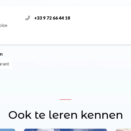
+33 9 72 66 44 18
oise
ën
urant
Ook te leren kennen