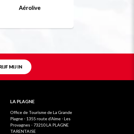
Aérolive
Bobsleigh, skel
Uniek in fra
IJF MIJ IN
LA PLAGNE
Office de Tourisme de La Grande
Plagne - 1355 route d’Aime - Les
Provagnes - 73210 LA PLAGNE
TARENTAISE