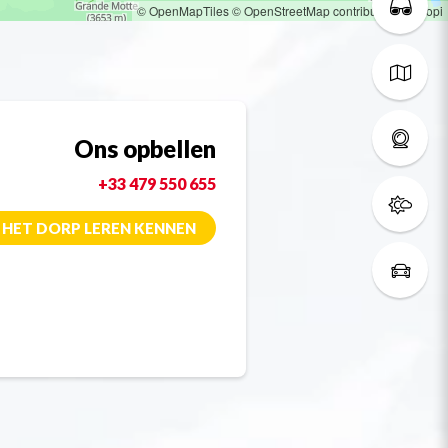
© OpenMapTiles
© OpenStreetMap contributors
© Loopi
Ons opbellen
+33 479 550 655
HET DORP LEREN KENNEN