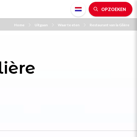
OPZOEKEN
Home
Uitgaan
Waar te eten
Restaurant van la Glière
lière