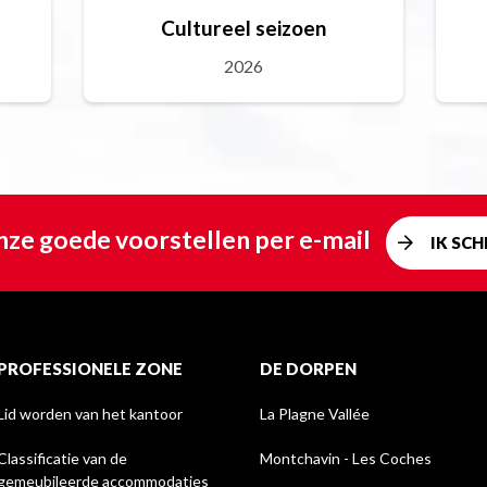
Cultureel seizoen
2026
ze goede voorstellen per e-mail
IK SCHR
PROFESSIONELE ZONE
DE DORPEN
Lid worden van het kantoor
La Plagne Vallée
Classificatie van de
Montchavin - Les Coches
gemeubileerde accommodaties