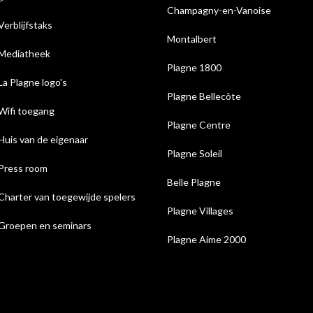
Champagny-en-Vanoise
Verblijfstaks
Montalbert
Mediatheek
Plagne 1800
La Plagne logo's
Plagne Bellecôte
Wifi toegang
Plagne Centre
Huis van de eigenaar
Plagne Soleil
Press room
Belle Plagne
Charter van toegewijde spelers
Plagne Villages
Groepen en seminars
Plagne Aime 2000