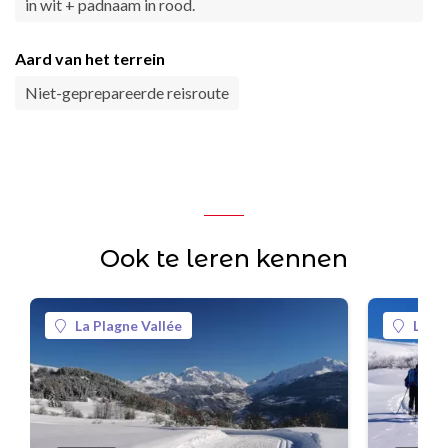
in wit + padnaam in rood.
Aard van het terrein
Niet-geprepareerde reisroute
Ook te leren kennen
La Plagne Vallée
La Pl