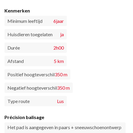
Kenmerken
Minimum leeftijd
6jaar
Huisdieren toegelaten
ja
Durée
2h00
Afstand
5 km
Positief hoogteverschil
350 m
Negatief hoogteverschil
350 m
Type route
Lus
Précision balisage
Het pad is aangegeven in paars + sneeuwschoenontwerp