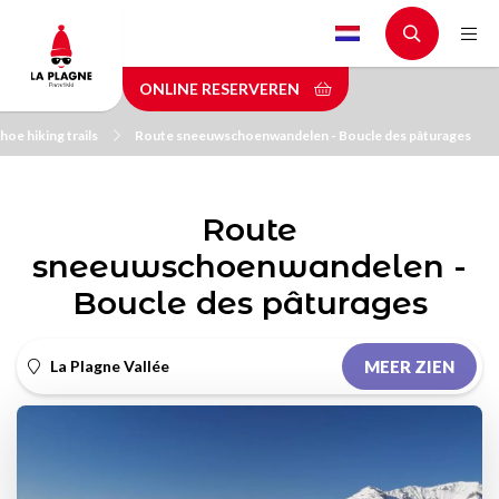
Skip
to
main
ONLINE RESERVEREN
content
oe hiking trails
Route sneeuwschoenwandelen - Boucle des pâturages
Route
sneeuwschoenwandelen -
Boucle des pâturages
La Plagne Vallée
MEER ZIEN