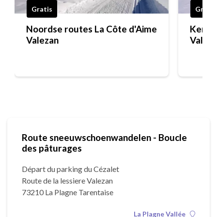
Gratis
Gratis
Noordse routes La Côte d'Aime
Kennis
Valezan
Valez
Route sneeuwschoenwandelen - Boucle
des pâturages
Départ du parking du Cézalet
Route de la lessiere Valezan
73210 La Plagne Tarentaise
La Plagne Vallée