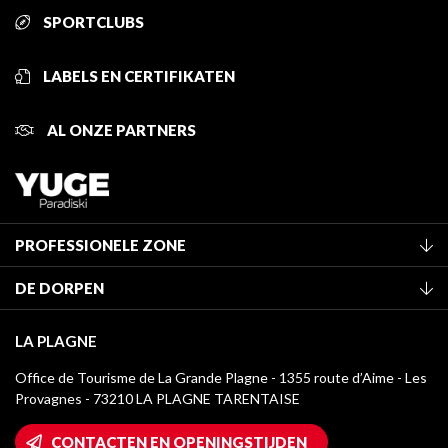
SPORTCLUBS
LABELS EN CERTIFIKATEN
AL ONZE PARTNERS
PROFESSIONELE ZONE
Lid worden van het kantoor
DE DORPEN
Classificatie van de gemeubileerde accommodaties
La Plagne Vallée
Verblijfstaks
LA PLAGNE
Montchavin - Les Coches
Mediatheek
Office de Tourisme de La Grande Plagne - 1355 route d’Aime - Les
Champagny-en-Vanoise
Provagnes - 73210 LA PLAGNE TARENTAISE
La Plagne logo's
Montalbert
Wifi toegang
CONTACTEN EN OPENINGSTIJDEN
Plagne 1800