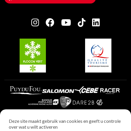
Huis van de eigenaar
Plagne Bellecôte
Press room
Plagne Centre
Charter van toegewijde spelers
Plagne Soleil
Groepen en seminars
Belle Plagne
Plagne Villages
Plagne Aime 2000
Deze site maakt gebruik van cookies en geeft u controle
over wat u wilt activeren
Wettelijke vermeldingen