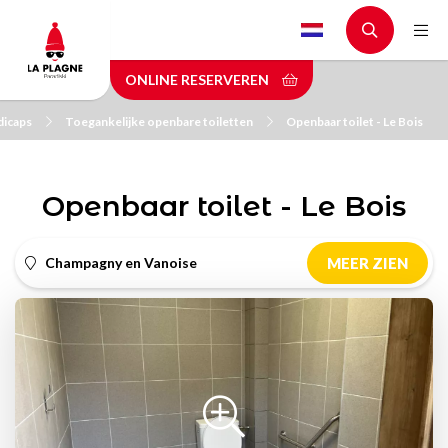
Skip
to
main
ONLINE RESERVEREN
content
dicaps
Toegankelijke openbare toiletten
Openbaar toilet - Le Bois
Openbaar toilet - Le Bois
Champagny en Vanoise
MEER ZIEN