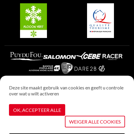
Plagne Villages
Plagne Aime 2000
Deze site maakt gebruik van cookies en geeft u controle
over wat u wilt activeren
Wettelijke vermeldingen
Privacybeleid
OK, ACCEPTEER ALLE
Realisatie : StudioJuillet
Cookiebeheer
WEIGER ALLE COOKIES