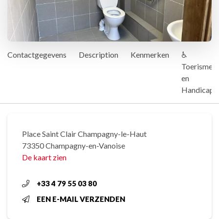
Contactgegevens
Description
Kenmerken
♿
Toerisme
en
Handicap
Place Saint Clair Champagny-le-Haut
73350 Champagny-en-Vanoise
De kaart zien
+33 4 79 55 03 80
EEN E-MAIL VERZENDEN