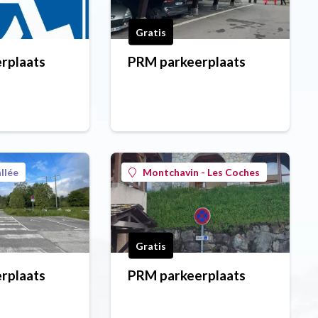
Gratis
rplaats
PRM parkeerplaats
llée
Montchavin - Les Coches
Gratis
rplaats
PRM parkeerplaats