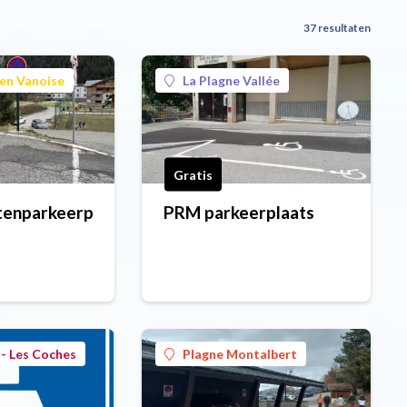
37 resultaten
en Vanoise
La Plagne Vallée
Gratis
tenparkeerplaats
PRM parkeerplaats
- Les Coches
Plagne Montalbert