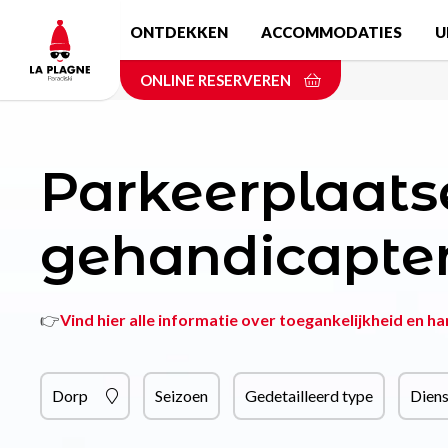
Skip
ONTDEKKEN
ACCOMMODATIES
U
to
main
ONLINE RESERVEREN
content
Parkeerplaats
gehandicapte
👉
Vind hier alle informatie over toegankelijkheid en ha
Dorp
Seizoen
Gedetailleerd type
Dien