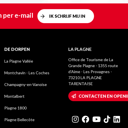
 per e-mail
IK SCHRIJF MIJ IN
DE DORPEN
LA PLAGNE
Office de Tourisme de La
La Plagne Vallée
Grande Plagne - 1355 route
d’Aime - Les Provagnes -
Montchavin - Les Coches
73210 LA PLAGNE
TARENTAISE
Champagny-en-Vanoise
CONTACTEN EN OPENI
Montalbert
Plagne 1800
Plagne Bellecôte