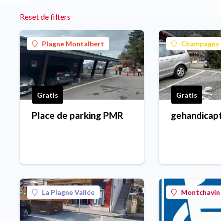
Reset de filters
Plagne Montalbert
Champagny 
Gratis
Gratis
Place de parking PMR
gehandicap
La Plagne Vallée
Montchavin 