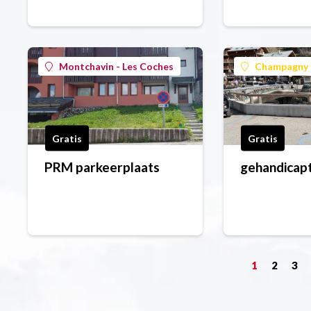
Montchavin - Les Coches
Champagny 
Gratis
Gratis
PRM parkeerplaats
gehandicap
1
2
3