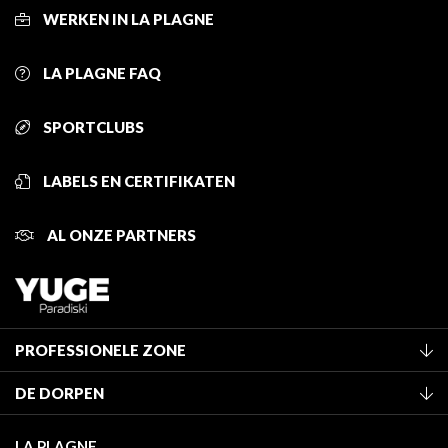
WERKEN IN LA PLAGNE
LA PLAGNE FAQ
SPORTCLUBS
LABELS EN CERTIFIKATEN
AL ONZE PARTNERS
PROFESSIONELE ZONE
Lid worden van het kantoor
DE DORPEN
Classificatie van de gemeubileerde accommodaties
La Plagne Vallée
Verblijfstaks
LA PLAGNE