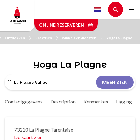
Skip
to
main
ONLINE RESERVEREN
content
Ontdekken
Praktisch
winkels en diensten
Yoga La Plagne
Yoga La Plagne
La Plagne Vallée
MEER ZIEN
Contactgegevens
Description
Kenmerken
Ligging
73210 La Plagne Tarentaise
De kaart zien