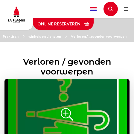
Skip
to
main
ONLINE RESERVEREN
content
Praktisch
winkels en diensten
Verloren / gevonden voorwerpen
Verloren / gevonden
voorwerpen