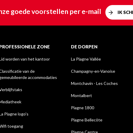
ze goede voorstellen per e-mail
IK SCHR
PROFESSIONELE ZONE
DE DORPEN
Lid worden van het kantoor
La Plagne Vallée
Classificatie van de
Champagny-en-Vanoise
gemeubileerde accommodaties
Montchavin - Les Coches
Verblijfstaks
Montalbert
Mediatheek
Plagne 1800
La Plagne logo's
Plagne Bellecôte
Wifi toegang
Plagne Centre