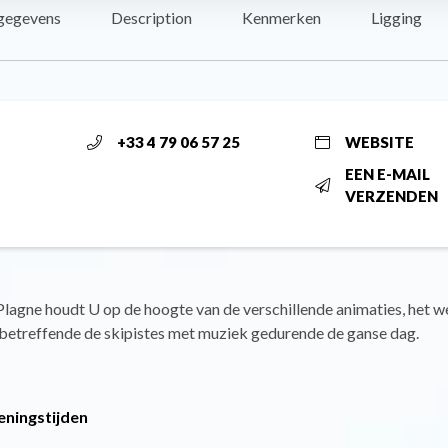
gegevens
Description
Kenmerken
Ligging
+33 4 79 06 57 25
WEBSITE
EEN E-MAIL
VERZENDEN
Plagne houdt U op de hoogte van de verschillende animaties, het we
 betreffende de skipistes met muziek gedurende de ganse dag.
eningstijden