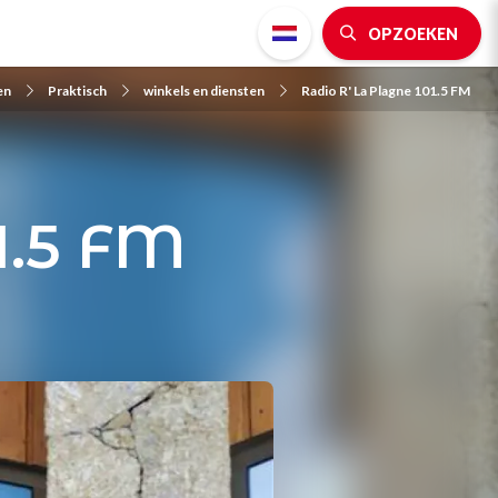
OPZOEKEN
en
Praktisch
winkels en diensten
Radio R' La Plagne 101.5 FM
1.5 FM