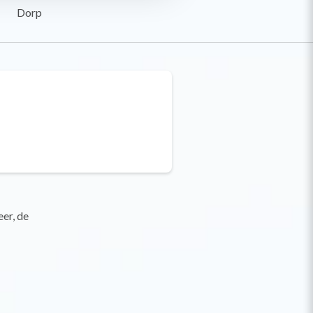
Dorp
er, de