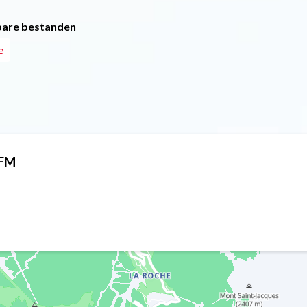
are bestanden
e
 FM