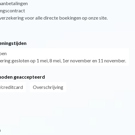
aanbetalingen
ngscontract
erzekering voor alle directe boekingen op onze site.
eningstijden
pen
dering gesloten op 1 mei, 8 mei, 1er november en 11 november.
hoden geaccepteerd
/creditcard
Overschrijving
n