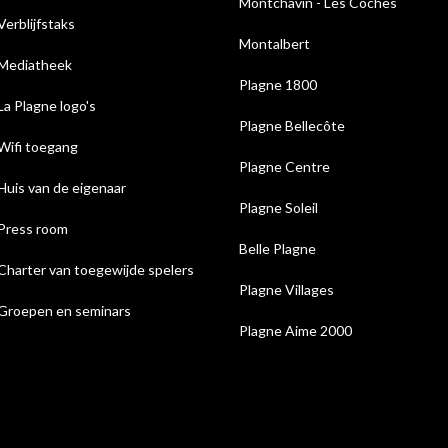
Montchavin - Les Coches
Verblijfstaks
Montalbert
Mediatheek
Plagne 1800
La Plagne logo's
Plagne Bellecôte
Wifi toegang
Plagne Centre
Huis van de eigenaar
Plagne Soleil
Press room
Belle Plagne
Charter van toegewijde spelers
Plagne Villages
Groepen en seminars
Plagne Aime 2000