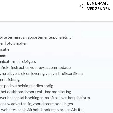
EEN E-MAIL
VERZENDEN
rte termijn van appartementen, chalets ...
 en foto's maken
isatie
heer
icatie met reizigers
cifieke instructies voor uw accommodatie
a elk vertrek en levering van verbruiksartikelen
an inrichting
n pechverhelping (indien nodig)
 het dashboard voor real-time monitoring
er het aantal boekingen, na aftrek van het platform
aan uw advertentie, voor directe boekingen
 websites zoals Airbnb, booking, vbro en Abritel