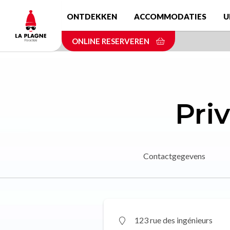
Skip
ONTDEKKEN
ACCOMMODATIES
U
to
main
ONLINE RESERVEREN
content
Pri
Contactgegevens
123 rue des ingénieurs