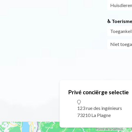
Huisdieren
♿ Toerisme
Toegankeli
Niet toega
Privé conciërge selectie
123 rue des ingénieurs
73210 La Plagne