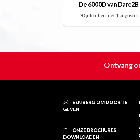
De 6000D van Dare2B
30 juli tot en met 1 augustus
Ontvang on
EEN BERG OM DOOR TE
GEVEN
ONZE BROCHURES
DOWNLOADEN