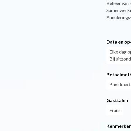
Beheer van 
Samenwerki
Annuleringsv
Data en op
Elke dag o
Bij uitzon
Betaalmet
Bankkaart
Gasttalen
Frans
Kenmerke