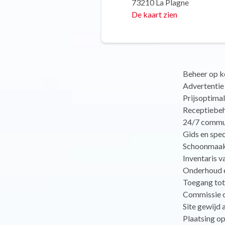
73210 La Plagne
De kaart zien
Beheer op ko
Advertentie
Prijsoptimal
Receptiebe
24/7 commun
Gids en spe
Schoonmaak n
Inventaris v
Onderhoud e
Toegang tot
Commissie ov
Site gewijd 
Plaatsing op