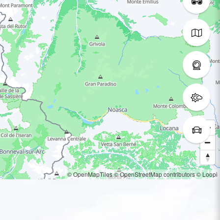
© OpenMapTiles
© OpenStreetMap contributors
© Loopi