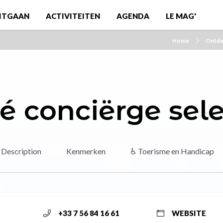
ITGAAN
ACTIVITEITEN
AGENDA
LE MAG'
Home
Ontd
vé conciërge sele
Description
Kenmerken
♿ Toerisme en Handicap
+33 7 56 84 16 61
WEBSITE