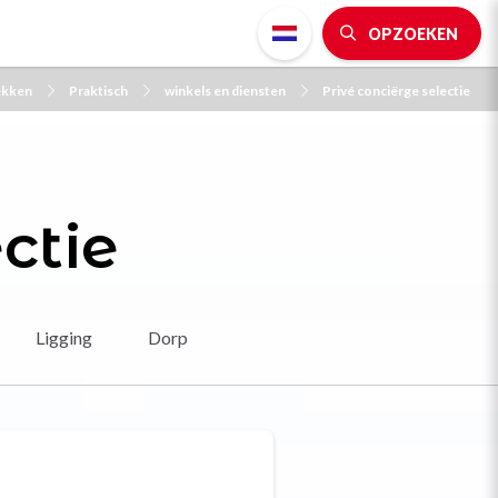
OPZOEKEN
ekken
Praktisch
winkels en diensten
Privé conciërge selectie
ctie
Ligging
Dorp