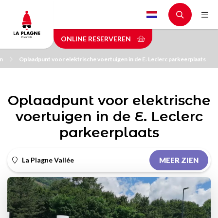
Skip
to
main
ONLINE RESERVEREN
content
en
Oplaadpunt voor elektrische voertuigen in de E. Leclerc parkeerplaats
Oplaadpunt voor elektrische
voertuigen in de E. Leclerc
parkeerplaats
La Plagne Vallée
MEER ZIEN