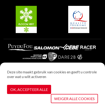
Groepen en seminars
Belle Plagne
Plagne Villages
Plagne Aime 2000
Deze site maakt gebruik van cookies en geeft u controle
over wat u wilt activeren
Wettelijke vermeldingen
Privacybeleid
OK, ACCEPTEER ALLE
Realisatie : StudioJuillet
Cookiebeheer
WEIGER ALLE COOKIES