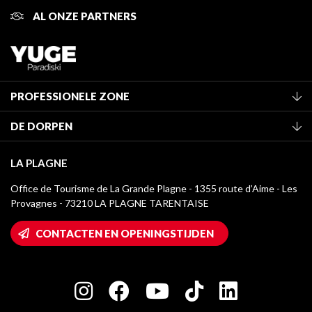
AL ONZE PARTNERS
PROFESSIONELE ZONE
Lid worden van het kantoor
DE DORPEN
Classificatie van de gemeubileerde accommodaties
La Plagne Vallée
Verblijfstaks
LA PLAGNE
Champagny-en-Vanoise
Mediatheek
Office de Tourisme de La Grande Plagne - 1355 route d’Aime - Les
Montchavin - Les Coches
Provagnes - 73210 LA PLAGNE TARENTAISE
La Plagne logo's
Montalbert
Wifi toegang
CONTACTEN EN OPENINGSTIJDEN
Plagne 1800
Huis van de eigenaar
Plagne Bellecôte
Press room
Plagne Centre
Charter van toegewijde spelers
Plagne Soleil