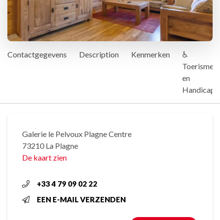
Contactgegevens
Description
Kenmerken
♿
Toerisme
en
Handicap
Galerie le Pelvoux Plagne Centre
73210 La Plagne
De kaart zien
+33 4 79 09 02 22
EEN E-MAIL VERZENDEN