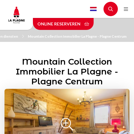
Skip
to
main
ONLINE RESERVEREN
content
en diensten
Mountain Collection Immobilier La Plagne - Plagne Centrum
Mountain Collection
Immobilier La Plagne -
Plagne Centrum