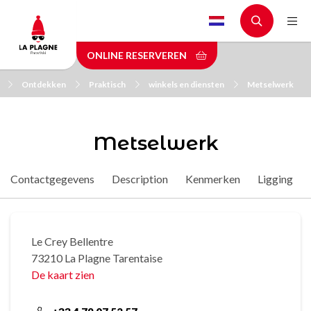
Skip
to
main
ONLINE RESERVEREN
content
Ontdekken
Praktisch
winkels en diensten
Metselwerk
Metselwerk
Contactgegevens
Description
Kenmerken
Ligging
Le Crey Bellentre
73210 La Plagne Tarentaise
De kaart zien