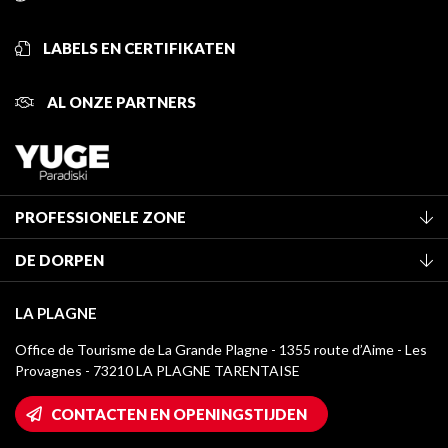
LABELS EN CERTIFIKATEN
AL ONZE PARTNERS
PROFESSIONELE ZONE
Lid worden van het kantoor
DE DORPEN
Classificatie van de gemeubileerde accommodaties
La Plagne Vallée
Verblijfstaks
LA PLAGNE
Montchavin - Les Coches
Mediatheek
Office de Tourisme de La Grande Plagne - 1355 route d’Aime - Les
Champagny-en-Vanoise
Provagnes - 73210 LA PLAGNE TARENTAISE
La Plagne logo's
Montalbert
Wifi toegang
CONTACTEN EN OPENINGSTIJDEN
Plagne 1800
Huis van de eigenaar
Plagne Bellecôte