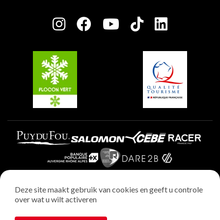
Press room
Plagne Centre
Charter van toegewijde spelers
Plagne Soleil
Groepen en seminars
Belle Plagne
Plagne Villages
Plagne Aime 2000
Deze site maakt gebruik van cookies en geeft u controle
over wat u wilt activeren
Wettelijke vermeldingen
Privacybeleid