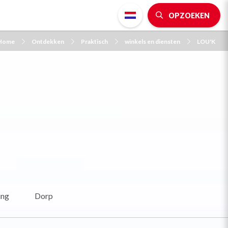
OPZOEKEN
Home
Ontdekken
Praktisch
winkels en diensten
LOU'K
ing
Dorp