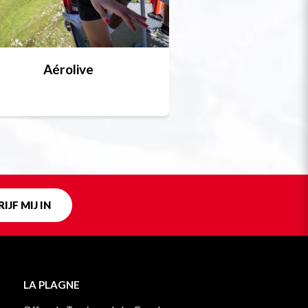
Aérolive
Bobsleigh, skel
Uniek in fra
IJF MIJ IN
LA PLAGNE