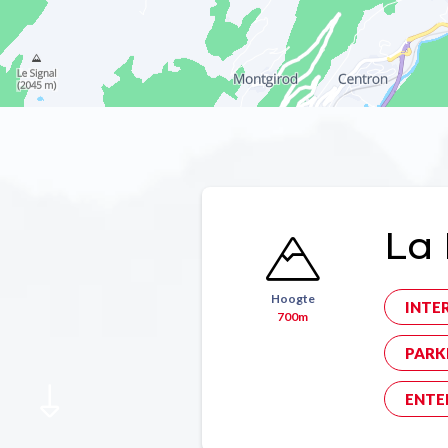
La 
Hoogte
INTE
700m
PARK
ENTE