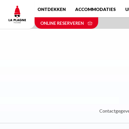
Skip
ONTDEKKEN
ACCOMMODATIES
U
to
main
ONLINE RESERVEREN
content
Contactgegev