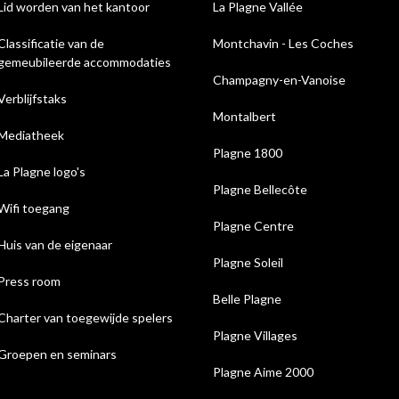
Lid worden van het kantoor
La Plagne Vallée
Classificatie van de
Montchavin - Les Coches
gemeubileerde accommodaties
Champagny-en-Vanoise
Verblijfstaks
Montalbert
Mediatheek
Plagne 1800
La Plagne logo's
Plagne Bellecôte
Wifi toegang
Plagne Centre
Huis van de eigenaar
Plagne Soleil
Press room
Belle Plagne
Charter van toegewijde spelers
Plagne Villages
Groepen en seminars
Plagne Aime 2000