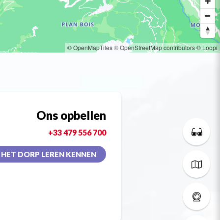
© OpenMapTiles
© OpenStreetMap contributors
© Loopi
Ons opbellen
+33 479 556 700
HET DORP LEREN KENNEN