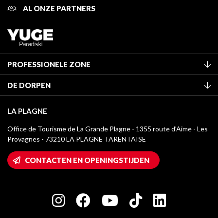
AL ONZE PARTNERS
PROFESSIONELE ZONE
Lid worden van het kantoor
DE DORPEN
Classificatie van de gemeubileerde accommodaties
La Plagne Vallée
Verblijfstaks
LA PLAGNE
Champagny-en-Vanoise
Mediatheek
Office de Tourisme de La Grande Plagne - 1355 route d’Aime - Les
Montchavin - Les Coches
Provagnes - 73210 LA PLAGNE TARENTAISE
La Plagne logo's
Montalbert
Wifi toegang
CONTACTEN EN OPENINGSTIJDEN
Plagne 1800
Huis van de eigenaar
Plagne Bellecôte
Press room
Plagne Centre
Charter van toegewijde spelers
Plagne Soleil
Groepen en seminars