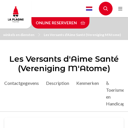
Skip
to
main
ONLINE RESERVEREN
content
winkels en diensten
Les Versants d'Aime Santé (Vereniging M'Atome)
Les Versants d'Aime Santé
(Vereniging M'Atome)
Contactgegevens
Description
Kenmerken
♿
Toerisme
en
Handicap