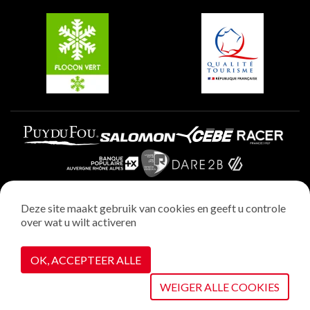
Belle Plagne
Plagne Villages
Plagne Aime 2000
Deze site maakt gebruik van cookies en geeft u controle
over wat u wilt activeren
Wettelijke vermeldingen
Privacybeleid
OK, ACCEPTEER ALLE
Realisatie : StudioJuillet
Cookiebeheer
WEIGER ALLE COOKIES