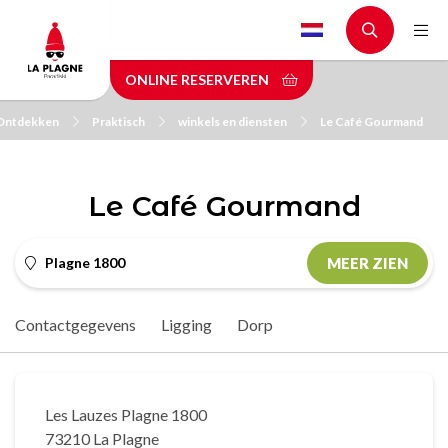
Skip
to
main
ONLINE RESERVEREN
content
Ontdekken
Praktisch
winkels en diensten
Le Café Gourmand
Le Café Gourmand
Plagne 1800
MEER ZIEN
Contactgegevens
Ligging
Dorp
Les Lauzes Plagne 1800
73210 La Plagne