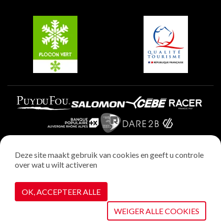
Groepen en seminars
Belle Plagne
Plagne Villages
Plagne Aime 2000
Deze site maakt gebruik van cookies en geeft u controle
over wat u wilt activeren
Wettelijke vermeldingen
Privacybeleid
OK, ACCEPTEER ALLE
Realisatie : StudioJuillet
Cookiebeheer
WEIGER ALLE COOKIES