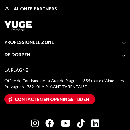
AL ONZE PARTNERS
PROFESSIONELE ZONE
Lid worden van het kantoor
DE DORPEN
Classificatie van de gemeubileerde accommodaties
La Plagne Vallée
Verblijfstaks
LA PLAGNE
Champagny-en-Vanoise
Mediatheek
Office de Tourisme de La Grande Plagne - 1355 route d’Aime - Les
Montchavin - Les Coches
Provagnes - 73210 LA PLAGNE TARENTAISE
La Plagne logo's
Montalbert
Wifi toegang
CONTACTEN EN OPENINGSTIJDEN
Plagne 1800
Huis van de eigenaar
Plagne Bellecôte
Press room
Plagne Centre
Charter van toegewijde spelers
Plagne Soleil