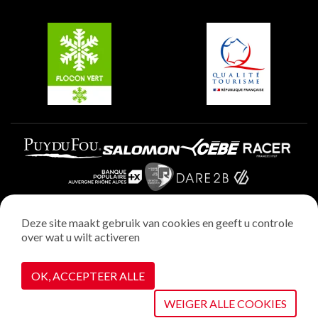
Groepen en seminars
Belle Plagne
Plagne Villages
Plagne Aime 2000
Deze site maakt gebruik van cookies en geeft u controle
over wat u wilt activeren
Wettelijke vermeldingen
Privacybeleid
OK, ACCEPTEER ALLE
Realisatie : StudioJuillet
Cookiebeheer
WEIGER ALLE COOKIES