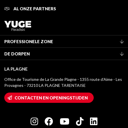
AL ONZE PARTNERS
PROFESSIONELE ZONE
Lid worden van het kantoor
DE DORPEN
Classificatie van de gemeubileerde accommodaties
La Plagne Vallée
Verblijfstaks
LA PLAGNE
Montchavin - Les Coches
Mediatheek
Office de Tourisme de La Grande Plagne - 1355 route d’Aime - Les
Champagny-en-Vanoise
Provagnes - 73210 LA PLAGNE TARENTAISE
La Plagne logo's
Montalbert
Wifi toegang
CONTACTEN EN OPENINGSTIJDEN
Plagne 1800
Huis van de eigenaar
Plagne Bellecôte
Press room
Plagne Centre
Charter van toegewijde spelers
Plagne Soleil