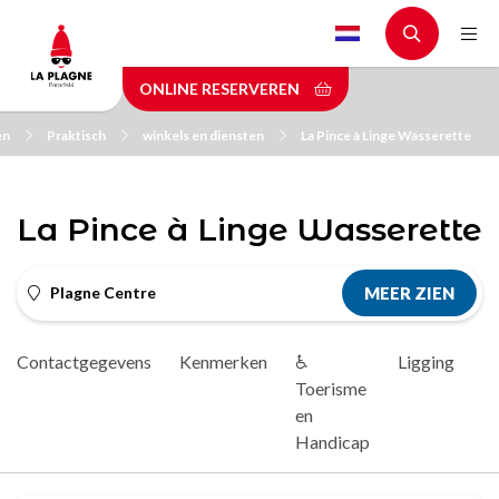
Skip
to
main
ONLINE RESERVEREN
content
en
Praktisch
winkels en diensten
La Pince à Linge Wasserette
La Pince à Linge Wasserette
Plagne Centre
MEER ZIEN
Contactgegevens
Kenmerken
♿
Ligging
D
Toerisme
en
Handicap