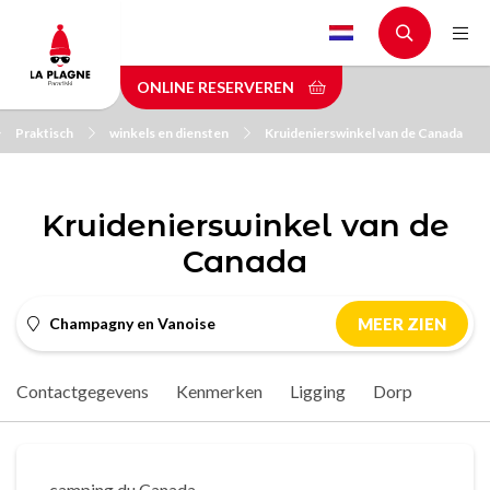
Skip
to
main
ONLINE RESERVEREN
content
Praktisch
winkels en diensten
Kruidenierswinkel van de Canada
Kruidenierswinkel van de
Canada
Champagny en Vanoise
MEER ZIEN
Contactgegevens
Kenmerken
Ligging
Dorp
camping du Canada