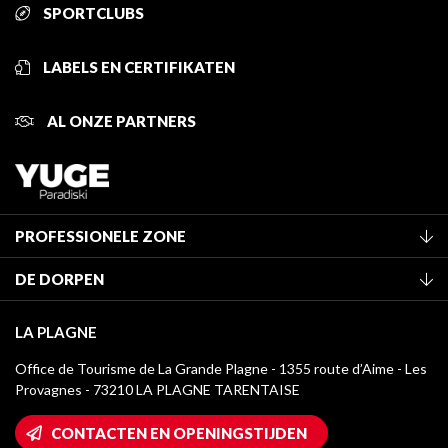
SPORTCLUBS
LABELS EN CERTIFIKATEN
AL ONZE PARTNERS
PROFESSIONELE ZONE
Lid worden van het kantoor
DE DORPEN
Classificatie van de gemeubileerde accommodaties
La Plagne Vallée
Verblijfstaks
LA PLAGNE
Montchavin - Les Coches
Mediatheek
Office de Tourisme de La Grande Plagne - 1355 route d’Aime - Les
Champagny-en-Vanoise
Provagnes - 73210 LA PLAGNE TARENTAISE
La Plagne logo's
Montalbert
Wifi toegang
CONTACTEN EN OPENINGSTIJDEN
Plagne 1800