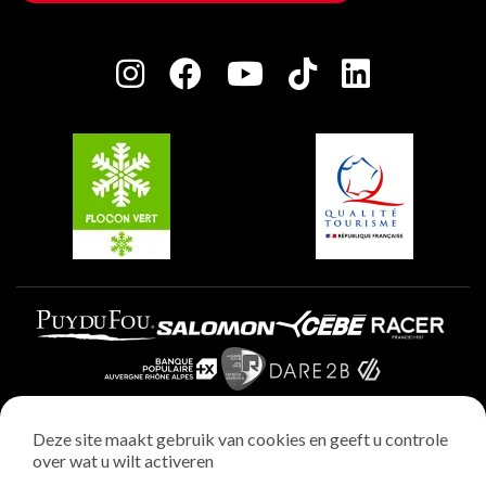
Huis van de eigenaar
Plagne Bellecôte
Press room
Plagne Centre
Charter van toegewijde spelers
Plagne Soleil
Groepen en seminars
Belle Plagne
Plagne Villages
Plagne Aime 2000
Deze site maakt gebruik van cookies en geeft u controle
over wat u wilt activeren
Wettelijke vermeldingen