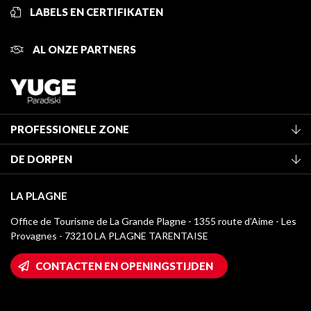
LABELS EN CERTIFIKATEN
AL ONZE PARTNERS
PROFESSIONELE ZONE
Lid worden van het kantoor
DE DORPEN
Classificatie van de gemeubileerde accommodaties
La Plagne Vallée
Verblijfstaks
LA PLAGNE
Montchavin - Les Coches
Mediatheek
Office de Tourisme de La Grande Plagne - 1355 route d’Aime - Les
Champagny-en-Vanoise
Provagnes - 73210 LA PLAGNE TARENTAISE
La Plagne logo's
Montalbert
Wifi toegang
CONTACTEN EN OPENINGSTIJDEN
Plagne 1800
Huis van de eigenaar
Plagne Bellecôte
Press room
Plagne Centre