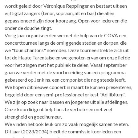
wordt geleid door Véronique Repplinger en bestaat uit een
vijftigtal zangers (tenor, sopraan, alt en bas) die allen
gepassioneerd zijn door koorzang. Open voor iedereen die
onder de douche zingt.
Vorig jaar organiseerden we met de hulp van de COVA een
concerttournee langs de omliggende steden en dorpen, die
we "tounichantons" noemden. Deze tournee strekte zich uit
tot de Haute Tarentaise en we genoten ervan om onze liefde
voor het zingen met het publiek te delen. Vanaf september
gaan we verder met de voorbereiding van een programma
gebaseerd op Jenkins, een componist die nog steeds leeft.
We hopen dit nieuwe concert in maart te kunnen presenteren,
begeleid door een semi-professioneel orkest "Ad libitum".
We zijn op zoek naar bassen en jongeren uit alle afdelingen.
Onze koordirigent helpt ons te verbeteren met veel
strengheid en goed humeur.
We vinden het ook leuk om zo vaak mogelijk samen te eten.
Dit jaar (2023/2034) biedt de commissie koorleden een