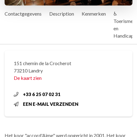
Contactgegevens
Description
Kenmerken
♿
Toerisme
en
Handicap
151 chemin de la Crocherot
73210 Landry
De kaart zien
+33 6 25 07 02 31
EEN E-MAIL VERZENDEN
Het koor "accord'Aime" werd opgericht in 2001. Het koor