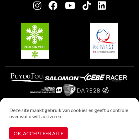
Charter van toegewijde spelers
Plagne Soleil
Groepen en seminars
Belle Plagne
Plagne Villages
Plagne Aime 2000
Deze site maakt gebruik van cookies en geeft u controle
over wat u wilt activeren
Wettelijke vermeldingen
Privacybeleid
OK, ACCEPTEER ALLE
Realisatie : StudioJuillet