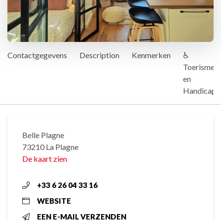
Contactgegevens
Description
Kenmerken
♿
Toerisme
en
Handicap
Belle Plagne
73210 La Plagne
De kaart zien
+33 6 26 04 33 16
WEBSITE
EEN E-MAIL VERZENDEN