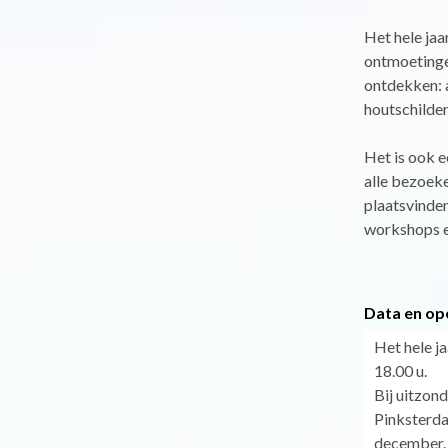
Het hele jaa
ontmoetingen
ontdekken: a
houtschildere
Het is ook e
alle bezoeke
plaatsvinden
workshops e
Data en op
Het hele j
18.00 u.
Bij uitzon
Pinksterda
december.