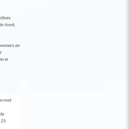
plines
in-lood,
bewoners en
r
en er
en met
ede
n 25