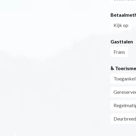
Betaalmet
Kijk op
Gasttalen
Frans
♿ Toerisme
Toegankeli
Gereservee
Regelmati
Deurbreed