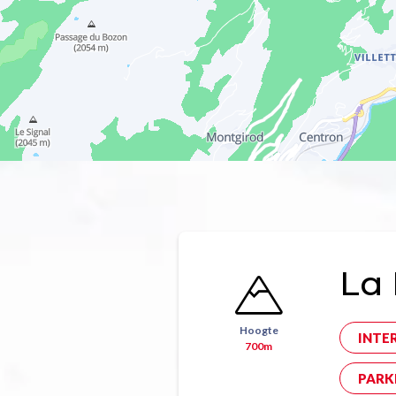
La 
Hoogte
INTE
700m
PARK