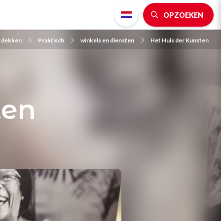
OPZOEKEN
tdekken
Praktisch
winkels en diensten
Het Huis der Kunsten
ten