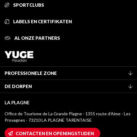
SPORTCLUBS
LABELS EN CERTIFIKATEN
AL ONZE PARTNERS
PROFESSIONELE ZONE
Lid worden van het kantoor
DE DORPEN
Classificatie van de gemeubileerde accommodaties
La Plagne Vallée
Verblijfstaks
LA PLAGNE
Champagny-en-Vanoise
Mediatheek
Office de Tourisme de La Grande Plagne - 1355 route d’Aime - Les
Montchavin - Les Coches
Provagnes - 73210 LA PLAGNE TARENTAISE
La Plagne logo's
Montalbert
Wifi toegang
CONTACTEN EN OPENINGSTIJDEN
Plagne 1800