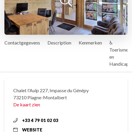
Contactgegevens
Description
Kenmerken
♿
Toerisme
en
Handicap
Chalet l'Aulp 227, Impasse du Génépy
73210 Plagne-Montalbert
De kaart zien
+33 4 79 01 02 03
WEBSITE