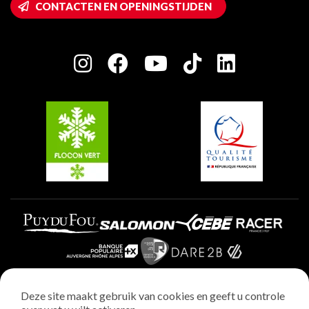
CONTACTEN EN OPENINGSTIJDEN
Plagne 1800
Huis van de eigenaar
Plagne Bellecôte
Press room
Plagne Centre
Charter van toegewijde spelers
Plagne Soleil
Groepen en seminars
Belle Plagne
Plagne Villages
Plagne Aime 2000
Deze site maakt gebruik van cookies en geeft u controle