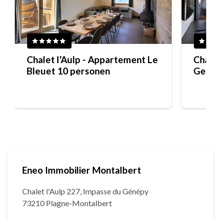
Chalet l’Aulp - Appartement Le
Chalet
Bleuet 10 personen
Genti
Eneo Immobilier Montalbert
Chalet l'Aulp 227, Impasse du Génépy
73210 Plagne-Montalbert