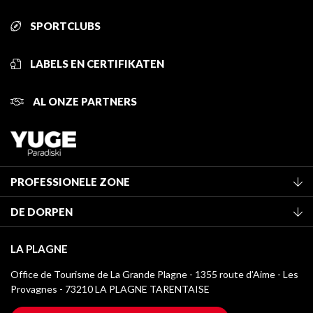
SPORTCLUBS
LABELS EN CERTIFIKATEN
AL ONZE PARTNERS
PROFESSIONELE ZONE
Lid worden van het kantoor
DE DORPEN
Classificatie van de gemeubileerde accommodaties
La Plagne Vallée
Verblijfstaks
LA PLAGNE
Montchavin - Les Coches
Mediatheek
Office de Tourisme de La Grande Plagne - 1355 route d’Aime - Les
Champagny-en-Vanoise
Provagnes - 73210 LA PLAGNE TARENTAISE
La Plagne logo's
Montalbert
Wifi toegang