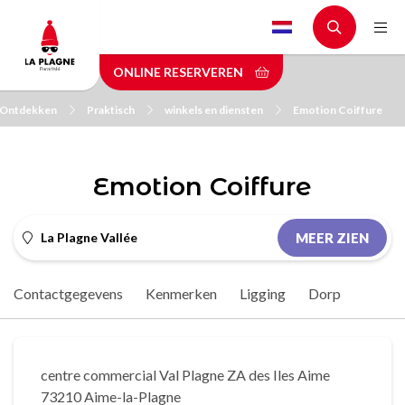
Skip
to
main
ONLINE RESERVEREN
content
Ontdekken
Praktisch
winkels en diensten
Emotion Coiffure
Emotion Coiffure
La Plagne Vallée
MEER ZIEN
Contactgegevens
Kenmerken
Ligging
Dorp
centre commercial Val Plagne ZA des Iles Aime
73210 Aime-la-Plagne