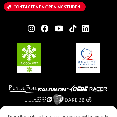
Wifi toegang
CONTACTEN EN OPENINGSTIJDEN
Plagne 1800
Huis van de eigenaar
Plagne Bellecôte
Press room
Plagne Centre
Charter van toegewijde spelers
Plagne Soleil
Groepen en seminars
Belle Plagne
Plagne Villages
Plagne Aime 2000
Deze site maakt gebruik van cookies en geeft u controle