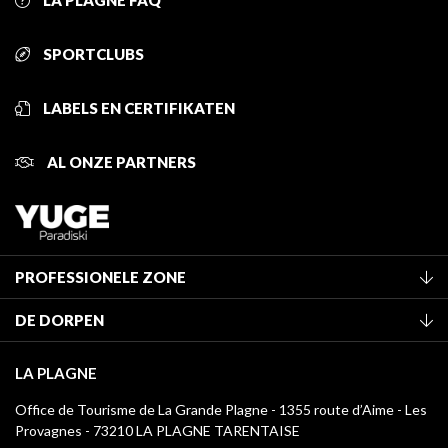
LA PLAGNE FAQ
SPORTCLUBS
LABELS EN CERTIFIKATEN
AL ONZE PARTNERS
PROFESSIONELE ZONE
Lid worden van het kantoor
DE DORPEN
Classificatie van de gemeubileerde accommodaties
La Plagne Vallée
Verblijfstaks
LA PLAGNE
Champagny-en-Vanoise
Mediatheek
Office de Tourisme de La Grande Plagne - 1355 route d’Aime - Les
Montchavin - Les Coches
Provagnes - 73210 LA PLAGNE TARENTAISE
La Plagne logo's
Montalbert