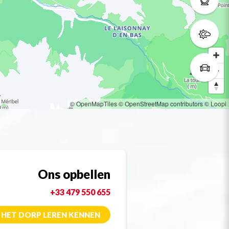
© OpenMapTiles
© OpenStreetMap contributors
© Loopi
Ons opbellen
+33 479 550 655
HET DORP LEREN KENNEN