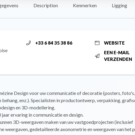
gegevens
Description
Kenmerken
Ligging
+33 6 84 35 38 86
WEBSITE
oise
EEN E-MAIL
VERZENDEN
ézine Design voor uw communicatie of decoratie (posters, foto's,
behang, enz.). Specialisten in productontwerp, verpakking, grafi
ebdesign en 3D-modellering.
jaar ervaring in communicatie en design.
unnen 3D-weergaven maken van uw vastgoedprojecten (inclusief
he weergaven, gedetailleerde axonometrie en weergaven van het pr