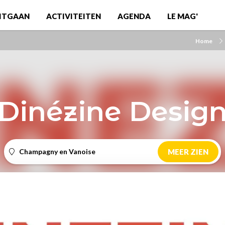
ITGAAN
ACTIVITEITEN
AGENDA
LE MAG'
Home
Dinézine Desig
Champagny en Vanoise
MEER ZIEN