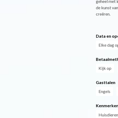
geheel met i
de kunst van
creëren.
Data en op
Elke dag o
Betaalmet
Kijk op
Gasttalen
Engels
Kenmerke
Huisdieren