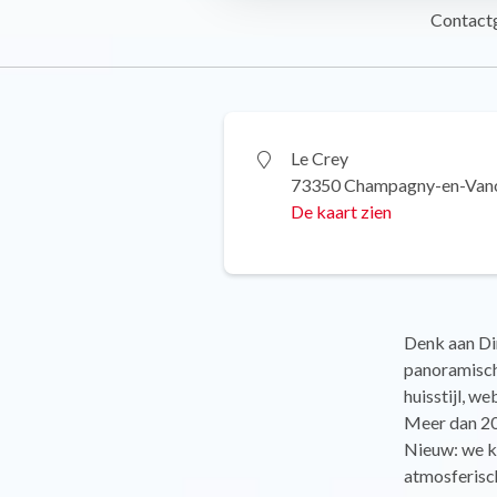
Contact
Le Crey
73350 Champagny-en-Van
De kaart zien
Denk aan Din
panoramisch 
huisstijl, w
Meer dan 20 
Nieuw: we k
atmosferisc