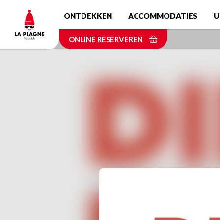
Skip
ONTDEKKEN
ACCOMMODATIES
U
to
main
ONLINE RESERVEREN
content