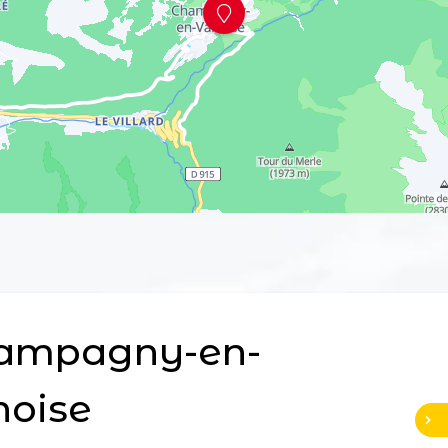
ampagny-en-
noise