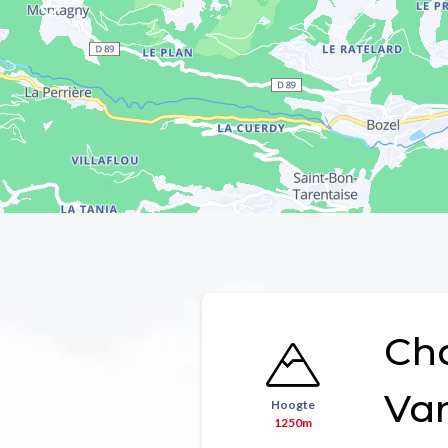
Ch
Va
Hoogte
1250m