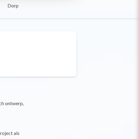
Dorp
sch ontwerp,
oject als