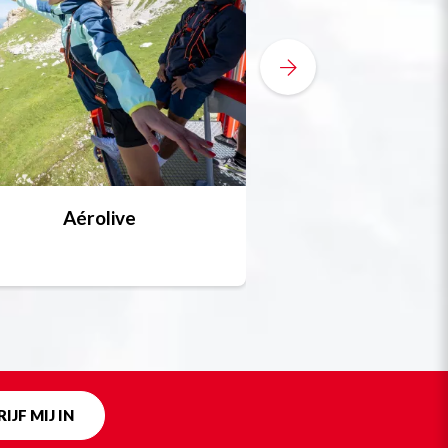
Aérolive
Bobsleigh, skel
Uniek in fra
IJF MIJ IN