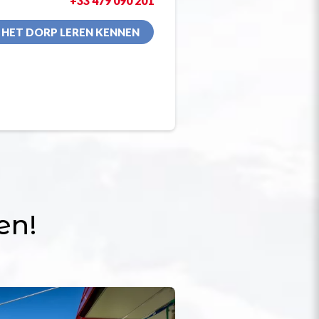
+33 479 090 201
HET DORP LEREN KENNEN
en!