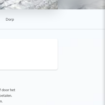
Dorp
f door het
betalen.
n.