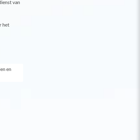
ienst van
r het
den en