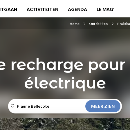
ITGAAN
ACTIVITEITEN
AGENDA
LE MAG'
Home
Ontdekken
Praktis
e recharge pour 
électrique
Plagne Bellecôte
MEER ZIEN