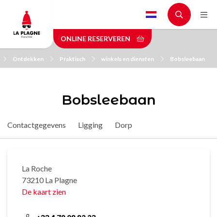
Skip
to
main
ONLINE RESERVEREN
content
Ontdekken
Praktisch
winkels en diensten
Bobsleebaan
Bobsleebaan
Contactgegevens
Ligging
Dorp
La Roche
73210 La Plagne
De kaart zien