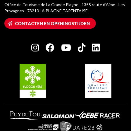
Mediatheek
Office de Tourisme de La Grande Plagne - 1355 route d’Aime - Les
Champagny-en-Vanoise
Provagnes - 73210 LA PLAGNE TARENTAISE
La Plagne logo's
Montalbert
Wifi toegang
CONTACTEN EN OPENINGSTIJDEN
Plagne 1800
Huis van de eigenaar
Plagne Bellecôte
Press room
Plagne Centre
Charter van toegewijde spelers
Plagne Soleil
Groepen en seminars
Belle Plagne
Plagne Villages
Plagne Aime 2000