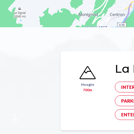
La 
Hoogte
INTE
700m
PARK
ENTE