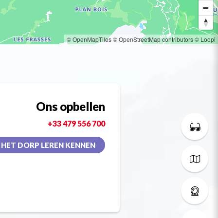
© OpenMapTiles
© OpenStreetMap contributors
© Loopi
Ons opbellen
+33 479 556 700
HET DORP LEREN KENNEN