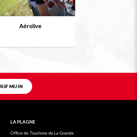
Aérolive
Bobsleigh, skel
Uniek in fra
IJF MIJ IN
LA PLAGNE
Office de Tourisme de La Grande