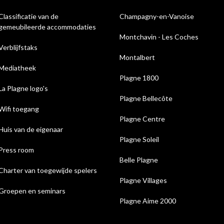
Classificatie van de
Champagny-en-Vanoise
gemeubileerde accommodaties
Montchavin - Les Coches
Verblijfstaks
Montalbert
Mediatheek
Plagne 1800
La Plagne logo's
Plagne Bellecôte
Wifi toegang
Plagne Centre
Huis van de eigenaar
Plagne Soleil
Press room
Belle Plagne
Charter van toegewijde spelers
Plagne Villages
Groepen en seminars
Plagne Aime 2000