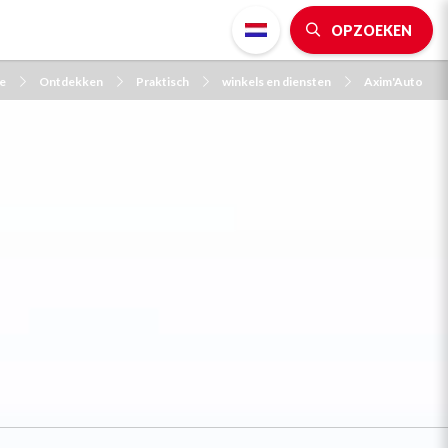
OPZOEKEN
e
Ontdekken
Praktisch
winkels en diensten
Axim'Auto