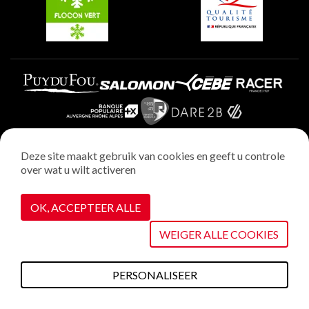
Deze site maakt gebruik van cookies en geeft u controle
over wat u wilt activeren
Wettelijke vermeldingen
Privacybeleid
OK, ACCEPTEER ALLE
Realisatie : StudioJuillet
Cookiebeheer
WEIGER ALLE COOKIES
PERSONALISEER
Wat te doen deze
Plannen &
Webcams
Weerbericht
Toegang