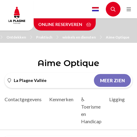
Skip
to
main
ONLINE RESERVEREN
content
Ontdekken
Praktisch
winkels en diensten
Aime Optique
Aime Optique
La Plagne Vallée
MEER ZIEN
Contactgegevens
Kenmerken
♿
Ligging
D
Toerisme
en
Handicap