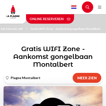
Skip
to
main
ONLINE RESERVEREN
content
het Internet, wifi
Gratis WIFI Zone - Aankomst gongelbaan Montalbert
Gratis WIFI Zone -
Aankomst gongelbaan
Montalbert
Plagne Montalbert
MEER ZIEN