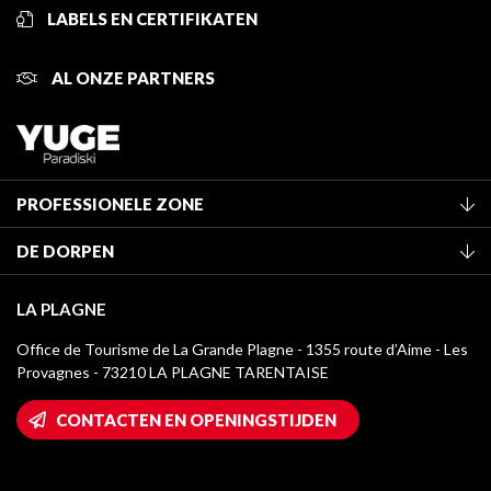
LABELS EN CERTIFIKATEN
AL ONZE PARTNERS
PROFESSIONELE ZONE
Lid worden van het kantoor
DE DORPEN
Classificatie van de gemeubileerde accommodaties
La Plagne Vallée
Verblijfstaks
LA PLAGNE
Champagny-en-Vanoise
Mediatheek
Office de Tourisme de La Grande Plagne - 1355 route d’Aime - Les
Montchavin - Les Coches
Provagnes - 73210 LA PLAGNE TARENTAISE
La Plagne logo's
Montalbert
Wifi toegang
CONTACTEN EN OPENINGSTIJDEN
Plagne 1800
Huis van de eigenaar
Plagne Bellecôte
Press room
Plagne Centre