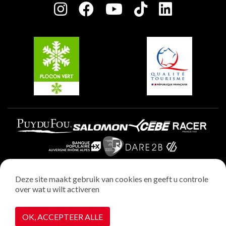
Charter van toegewijde spelers
Plagne Soleil
Groepen en seminars
Belle Plagne
Plagne Villages
Plagne Aime 2000
Deze site maakt gebruik van cookies en geeft u controle
over wat u wilt activeren
Wettelijke vermeldingen
Privacybeleid
OK, ACCEPTEER ALLE
Realisatie : StudioJuillet