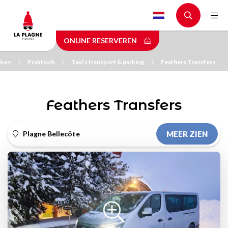
Skip
to
main
ONLINE RESERVEREN
content
ken
Praktisch
Taxi’s transport & parking
Feathers Transfers
Feathers Transfers
Plagne Bellecôte
MEER ZIEN