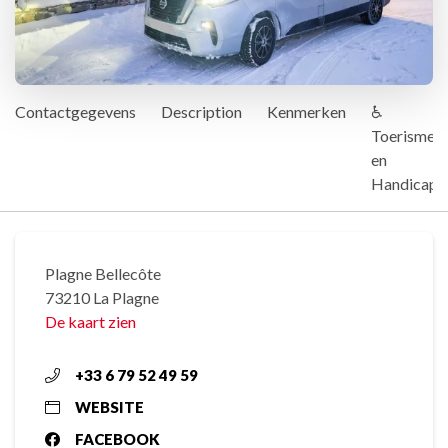
Contactgegevens
Description
Kenmerken
♿
Toerisme
en
Handicap
Plagne Bellecôte
73210 La Plagne
De kaart zien
+33 6 79 52 49 59
WEBSITE
FACEBOOK