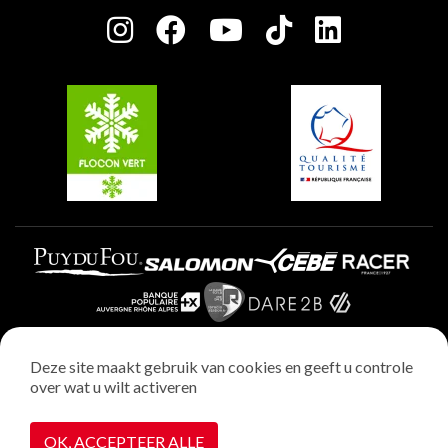
Plagne Centre
Charter van toegewijde spelers
Plagne Soleil
Groepen en seminars
Belle Plagne
Plagne Villages
Plagne Aime 2000
Deze site maakt gebruik van cookies en geeft u controle
over wat u wilt activeren
Wettelijke vermeldingen
Privacybeleid
OK, ACCEPTEER ALLE
Realisatie : StudioJuillet