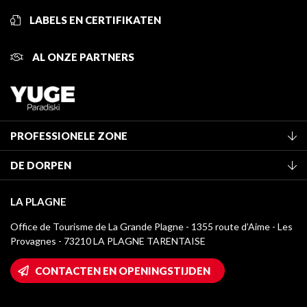
LABELS EN CERTIFIKATEN
AL ONZE PARTNERS
PROFESSIONELE ZONE
Lid worden van het kantoor
DE DORPEN
Classificatie van de gemeubileerde accommodaties
La Plagne Vallée
Verblijfstaks
LA PLAGNE
Champagny-en-Vanoise
Mediatheek
Office de Tourisme de La Grande Plagne - 1355 route d’Aime - Les
Montchavin - Les Coches
Provagnes - 73210 LA PLAGNE TARENTAISE
La Plagne logo's
Montalbert
Wifi toegang
CONTACTEN EN OPENINGSTIJDEN
Plagne 1800
Huis van de eigenaar
Plagne Bellecôte
Press room