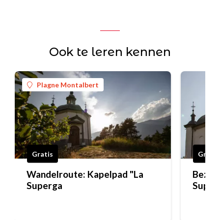
Ook te leren kennen
Plagne Montalbert
Gratis
Gratis
Wandelroute: Kapelpad "La
Bezoek
Superga
Super