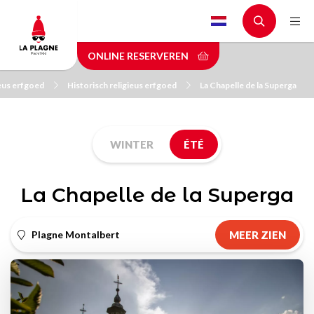
Skip
to
main
ONLINE RESERVEREN
content
ieus erfgoed
Historisch religieus erfgoed
La Chapelle de la Superga
WINTER
ÉTÉ
La Chapelle de la Superga
Plagne Montalbert
MEER ZIEN