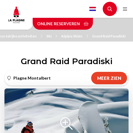
Skip
to
main
ONLINE RESERVEREN
content
e talrijke activiteiten
Ski
Alpijns Skiën
Grand Raid Paradiski
Grand Raid Paradiski
Plagne Montalbert
MEER ZIEN