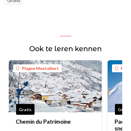
Grond
Ook te leren kennen
Plagne Montalbert
Plag
Gratis
Gratis
Chemin du Patrimoine
Pad "D
sneeu