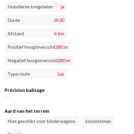
Huisdieren toegelaten
ja
Durée
2h30
Afstand
6 km
Positief hoogteverschil
280 m
Negatief hoogteverschil
280 m
Type route
Lus
Précision balisage
Aard van het terrein
Niet geschikt voor kinderwagens
kiezelstenen