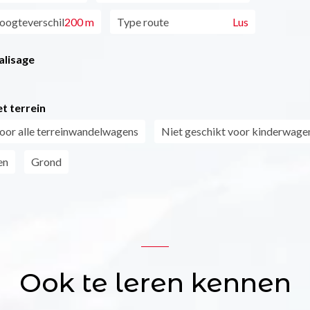
oogteverschil
200 m
Type route
Lus
alisage
t terrein
oor alle terreinwandelwagens
Niet geschikt voor kinderwage
en
Grond
Ook te leren kennen