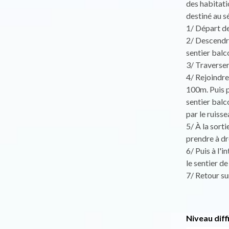
des habitati
destiné au s
1/ Départ de
2/ Descendre
sentier balc
3/ Traverser
4/ Rejoindre
100m. Puis p
sentier balc
par le ruiss
5/ À la sorti
prendre à dr
6/ Puis à l'i
le sentier de
7/ Retour su
Niveau diff