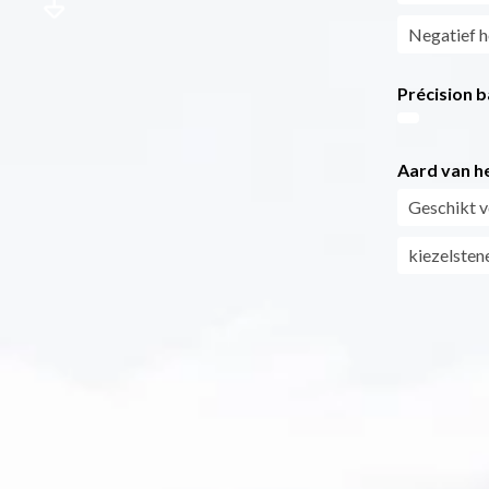
Negatief h
Précision b
Aard van he
Geschikt v
kiezelsten