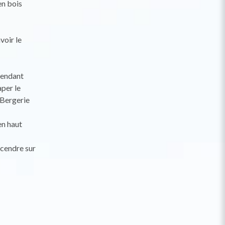
en bois
voir le
 pendant
aper le
 Bergerie
en haut
scendre sur