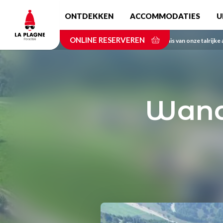
Skip
ONTDEKKEN
ACCOMMODATIES
U
to
main
ONLINE RESERVEREN
content
Home
Neem kennis van onze talrijke 
Wande