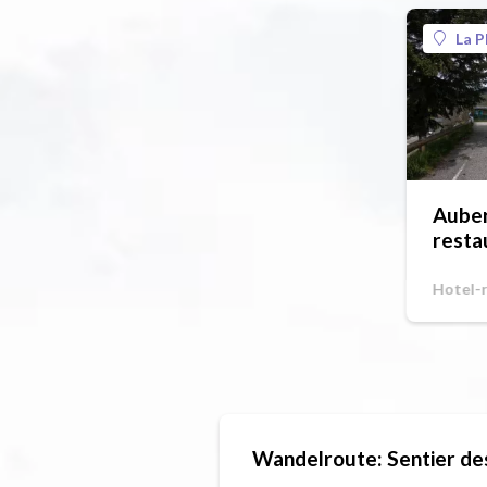
La P
Auber
resta
Hotel-
Wandelroute: Sentier des