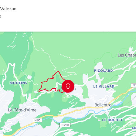
 Valezan
e