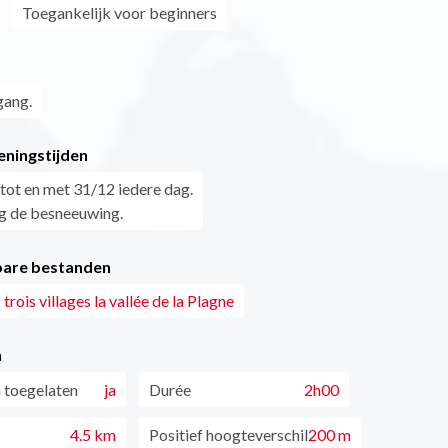
Toegankelijk voor beginners
gang.
eningstijden
tot en met 31/12 iedere dag.
g de besneeuwing.
are bestanden
 trois villages la vallée de la Plagne
n
 toegelaten
ja
Durée
2h00
4.5 km
Positief hoogteverschil
200 m