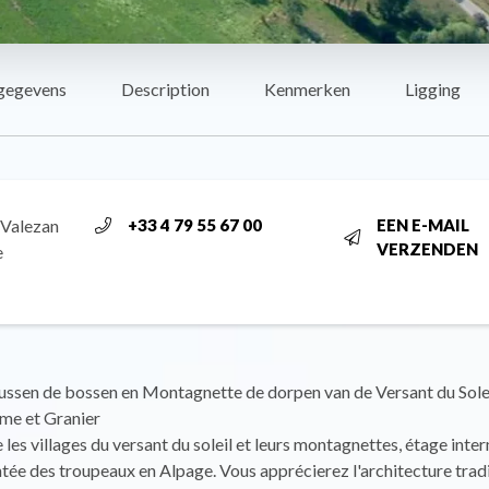
gegevens
Description
Kenmerken
Ligging
 Valezan
+33 4 79 55 67 00
EEN E-MAIL
VERZENDEN
e
ssen de bossen en Montagnette de dorpen van de Versant du Soleil
ime et Granier
e les villages du versant du soleil et leurs montagnettes, étage inte
tée des troupeaux en Alpage. Vous apprécierez l'architecture tradi