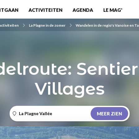
ITGAAN
ACTIVITEITEN
AGENDA
LE MAG'
activiteiten
La Plagne in de zomer
Wandelen in de regio's Vanoise en Ta
lroute: Sentier
Villages
La Plagne Vallée
MEER ZIEN