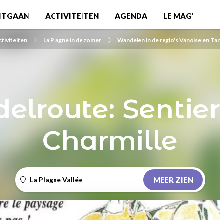
ITGAAN
ACTIVITEITEN
AGENDA
LE MAG'
ctiviteiten
La Plagne in de zomer
Wandelen in de regio's Vanoise en Ta
lroute: Sentier
Charmille
La Plagne Vallée
MEER ZIEN