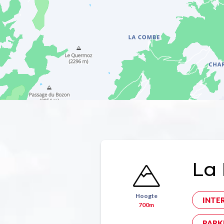
La 
Hoogte
INTE
700m
PARK