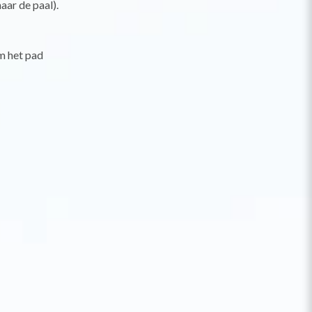
aar de paal).
om het pad