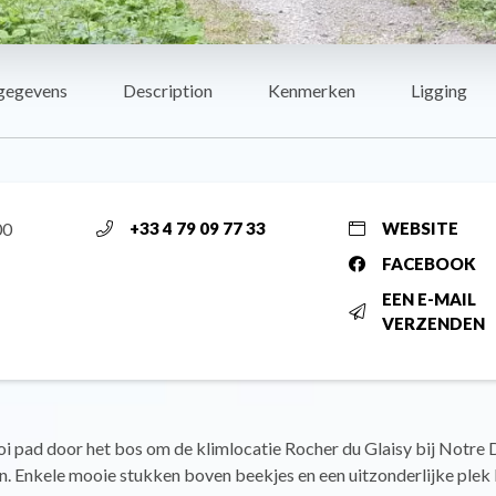
gegevens
Description
Kenmerken
Ligging
00
+33 4 79 09 77 33
WEBSITE
FACEBOOK
EEN E-MAIL
VERZENDEN
oi pad door het bos om de klimlocatie Rocher du Glaisy bij Notre
. Enkele mooie stukken boven beekjes en een uitzonderlijke plek bi