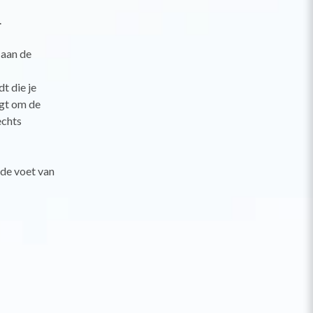
.
 aan de
dt die je
igt om de
echts
 de voet van