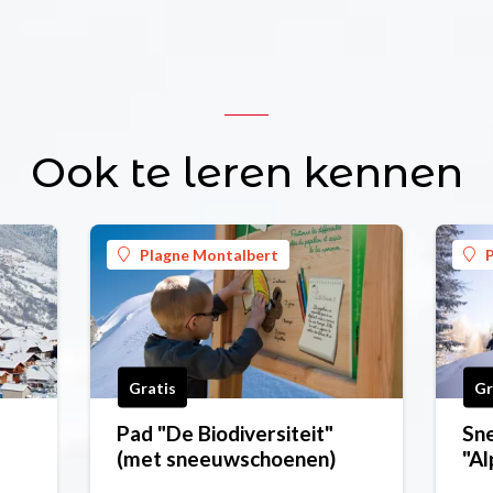
Ook te leren kennen
Plagne Montalbert
Gratis
Gr
Pad "De Biodiversiteit"
Sn
(met sneeuwschoenen)
"Al