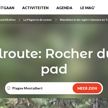
ITGAAN
ACTIVITEITEN
AGENDA
LE MAG'
activiteiten
La Plagne in de zomer
Wandelen in de regio's Vanoise en T
oute: Rocher d
pad
Plagne Montalbert
MEER ZIEN