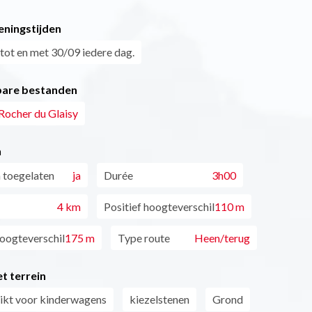
eningstijden
tot en met 30/09 iedere dag.
are bestanden
Rocher du Glaisy
n
 toegelaten
ja
Durée
3h00
4 km
Positief hoogteverschil
110 m
oogteverschil
175 m
Type route
Heen/terug
t terrein
ikt voor kinderwagens
kiezelstenen
Grond