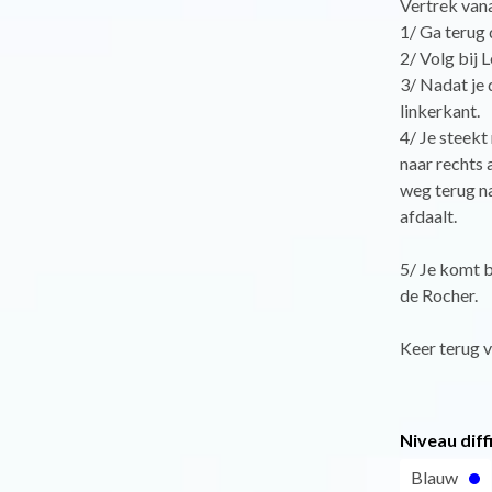
Vertrek van
1/ Ga terug 
2/ Volg bij 
3/ Nadat je 
linkerkant.
4/ Je steekt 
naar rechts 
weg terug na
afdaalt.
5/ Je komt b
de Rocher.
Keer terug v
Niveau diff
Blauw