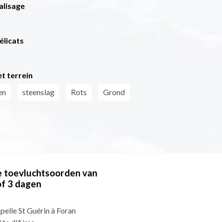
alisage
élicats
t terrein
en
steenslag
Rots
Grond
 toevluchtsoorden van
of 3 dagen
pelle St Guérin à Foran