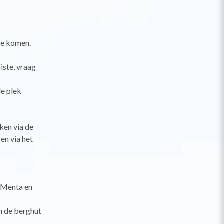
te komen.
iste, vraag
de plek
ken via de
en via het
a Menta en
in de berghut