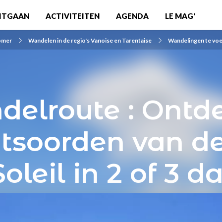
ITGAAN
ACTIVITEITEN
AGENDA
LE MAG'
zomer
Wandelen in de regio's Vanoise en Tarentaise
Wandelingen te voe
elroute : Ontd
tsoorden van d
oleil in 2 of 3 