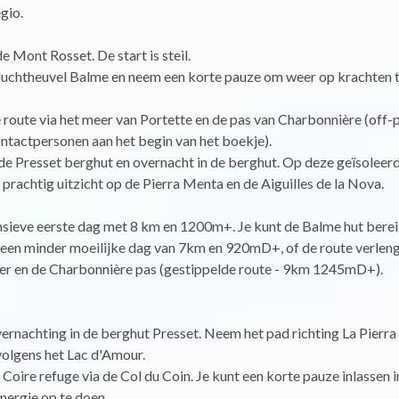
gio.
e Mont Rosset. De start is steil.
vluchtheuvel Balme en neem een korte pauze om weer op krachten 
 route via het meer van Portette en de pas van Charbonnière (off-p
ontactpersonen aan het begin van het boekje).
de Presset berghut en overnacht in de berghut. Op deze geïsoleer
 prachtig uitzicht op de Pierra Menta en de Aiguilles de la Nova.
ensieve eerste dag met 8 km en 1200m+. Je kunt de Balme hut berei
, een minder moeilijke dag van 7km en 920mD+, of de route verleng
er en de Charbonnière pas (gestippelde route - 9km 1245mD+).
ernachting in de berghut Presset. Neem het pad richting La Pierr
volgens het Lac d'Amour.
 Coire refuge via de Col du Coin. Je kunt een korte pauze inlassen 
nergie op te doen.