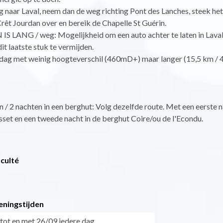
g naar Laval, neem dan de weg richting Pont des Lanches, steek het
rêt Jourdan over en bereik de Chapelle St Guérin.
S LANG / weg: Mogelijkheid om een auto achter te laten in Laval
it laatste stuk te vermijden.
dag met weinig hoogteverschil (460mD+) maar langer (15,5 km /
 / 2 nachten in een berghut: Volg dezelfde route. Met een eerste n
set en een tweede nacht in de berghut Coire/ou de l'Econdu.
iculté
eningstijden
tot en met 26/09 iedere dag.