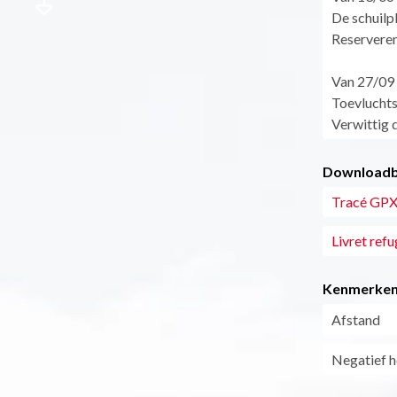
De schuilpl
Reserveren
Van 27/09 
Toevlucht
Verwittig d
Downloadb
Tracé GPX 
Livret refu
Kenmerke
Afstand
Negatief h