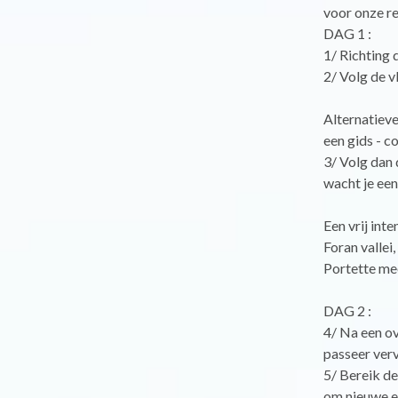
voor onze re
DAG 1 :
1/ Richting d
2/ Volg de 
Alternatieve
een gids - c
3/ Volg dan 
wacht je een
Een vrij int
Foran vallei
Portette me
DAG 2 :
4/ Na een ov
passeer ver
5/ Bereik de
om nieuwe e