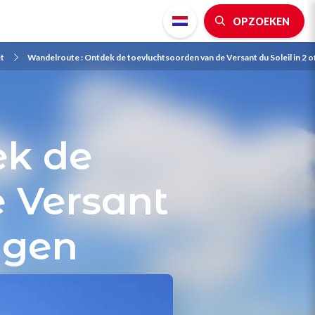
OPZOEKEN
t
Wandelroute : Ontdek de toevluchtsoorden van de Versant du Soleil in 2 o
ek de
e Versant
dagen