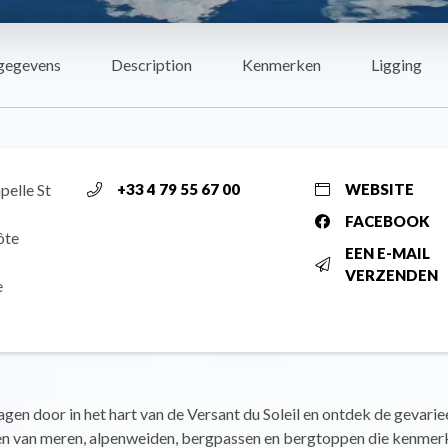
gegevens
Description
Kenmerken
Ligging
pelle St
+33 4 79 55 67 00
WEBSITE
FACEBOOK
ôte
EEN E-MAIL
VERZENDEN
e
gen door in het hart van de Versant du Soleil en ontdek de gevari
n van meren, alpenweiden, bergpassen en bergtoppen die kenmerk