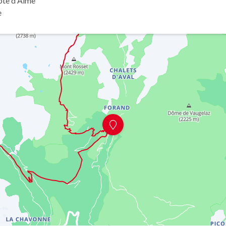
ôte d'Aime
e