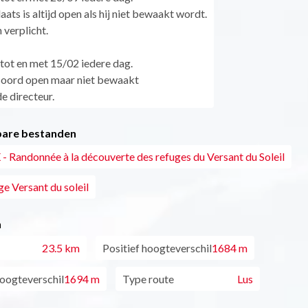
aats is altijd open als hij niet bewaakt wordt.
 verplicht.
tot en met 15/02 iedere dag.
soord open maar niet bewaakt
e directeur.
are bestanden
- Randonnée à la découverte des refuges du Versant du Soleil
ge Versant du soleil
n
23.5 km
Positief hoogteverschil
1684 m
oogteverschil
1694 m
Type route
Lus