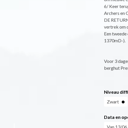
6/ Keer teru
Archers en C
DE RETURN I
vertrek om d
Een tweede 
1370mD-).
Voor 3 dagen
berghut Pres
Niveau diff
Zwart
Data en op
Van 13/06 