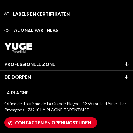
LABELS EN CERTIFIKATEN
AL ONZE PARTNERS
PROFESSIONELE ZONE
Lid worden van het kantoor
DE DORPEN
Classificatie van de gemeubileerde accommodaties
La Plagne Vallée
Verblijfstaks
LA PLAGNE
Montchavin - Les Coches
Mediatheek
Office de Tourisme de La Grande Plagne - 1355 route d’Aime - Les
Champagny-en-Vanoise
Provagnes - 73210 LA PLAGNE TARENTAISE
La Plagne logo's
Montalbert
Wifi toegang
CONTACTEN EN OPENINGSTIJDEN
Plagne 1800
Huis van de eigenaar
Plagne Bellecôte