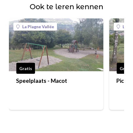
Ook te leren kennen
La Plagne Vallée
La Pl
Gratis
Gratis
Speelplaats - Macot
Pickni