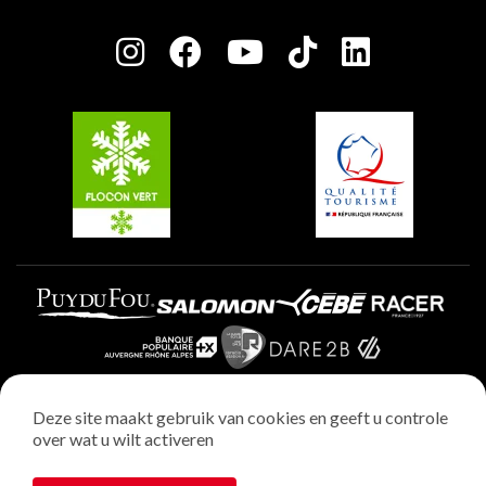
Press room
Plagne Centre
Charter van toegewijde spelers
Plagne Soleil
Groepen en seminars
Belle Plagne
Plagne Villages
Plagne Aime 2000
Deze site maakt gebruik van cookies en geeft u controle
over wat u wilt activeren
Wettelijke vermeldingen
Privacybeleid