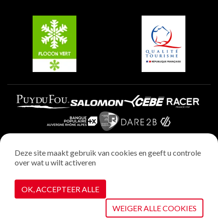
Groepen en seminars
Belle Plagne
Plagne Villages
Plagne Aime 2000
Deze site maakt gebruik van cookies en geeft u controle
over wat u wilt activeren
Wettelijke vermeldingen
Privacybeleid
OK, ACCEPTEER ALLE
Realisatie : StudioJuillet
Cookiebeheer
WEIGER ALLE COOKIES