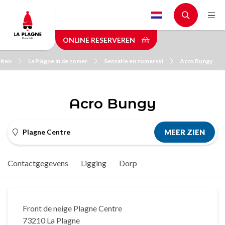
Skip
to
main
ONLINE RESERVEREN
content
eiten
La Plagne in de zomer
Sensatie en zomerski
Acro Bungy
Acro Bungy
Plagne Centre
MEER ZIEN
Contactgegevens
Ligging
Dorp
Front de neige Plagne Centre
73210 La Plagne