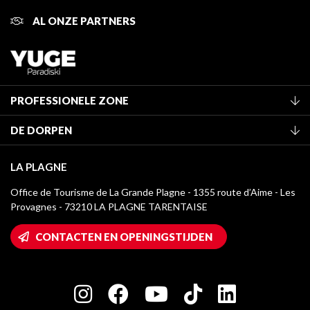
AL ONZE PARTNERS
PROFESSIONELE ZONE
Lid worden van het kantoor
DE DORPEN
Classificatie van de gemeubileerde accommodaties
La Plagne Vallée
Verblijfstaks
LA PLAGNE
Montchavin - Les Coches
Mediatheek
Office de Tourisme de La Grande Plagne - 1355 route d’Aime - Les
Champagny-en-Vanoise
Provagnes - 73210 LA PLAGNE TARENTAISE
La Plagne logo's
Montalbert
Wifi toegang
CONTACTEN EN OPENINGSTIJDEN
Plagne 1800
Huis van de eigenaar
Plagne Bellecôte
Press room
Plagne Centre
Charter van toegewijde spelers
Plagne Soleil