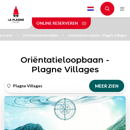
Skip
to
main
ONLINE RESERVEREN
content
de zomer
Oriëntatiewedstrijden
Oriëntatieloopbaan - Plagne Villages
Oriëntatieloopbaan -
Plagne Villages
Plagne Villages
MEER ZIEN