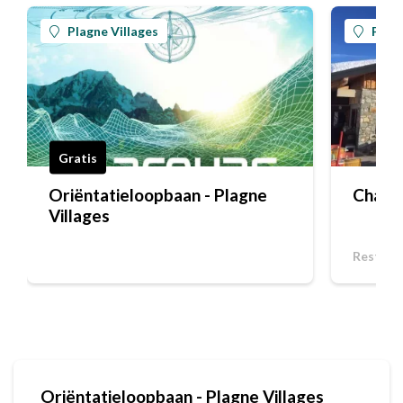
Plagne Villages
Plagn
Gratis
Oriëntatieloopbaan - Plagne
Chalet
Villages
Restaur
Oriëntatieloopbaan - Plagne Villages