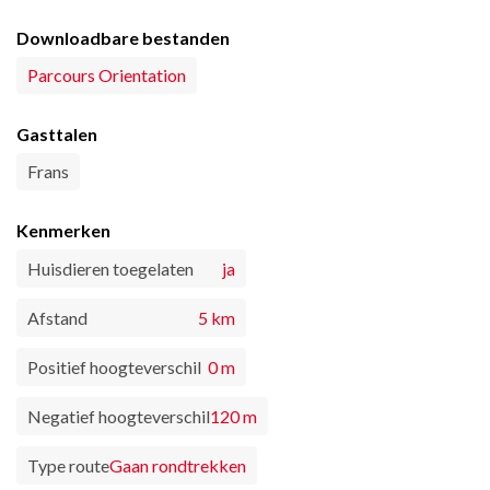
Downloadbare bestanden
Parcours Orientation
Gasttalen
Frans
Kenmerken
Huisdieren toegelaten
ja
Afstand
5 km
Positief hoogteverschil
0 m
Negatief hoogteverschil
120 m
Type route
Gaan rondtrekken