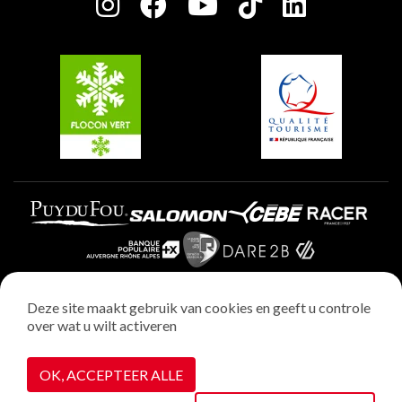
Charter van toegewijde spelers
Plagne Soleil
Groepen en seminars
Belle Plagne
Plagne Villages
Plagne Aime 2000
Deze site maakt gebruik van cookies en geeft u controle
over wat u wilt activeren
Wettelijke vermeldingen
Privacybeleid
OK, ACCEPTEER ALLE
Realisatie : StudioJuillet
Cookiebeheer