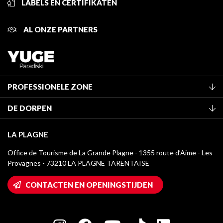
LABELS EN CERTIFIKATEN
AL ONZE PARTNERS
PROFESSIONELE ZONE
Lid worden van het kantoor
DE DORPEN
Classificatie van de gemeubileerde accommodaties
La Plagne Vallée
Verblijfstaks
LA PLAGNE
Champagny-en-Vanoise
Mediatheek
Office de Tourisme de La Grande Plagne - 1355 route d’Aime - Les
Montchavin - Les Coches
Provagnes - 73210 LA PLAGNE TARENTAISE
La Plagne logo's
Montalbert
Wifi toegang
CONTACTEN EN OPENINGSTIJDEN
Plagne 1800
Huis van de eigenaar
Plagne Bellecôte
Press room
Plagne Centre