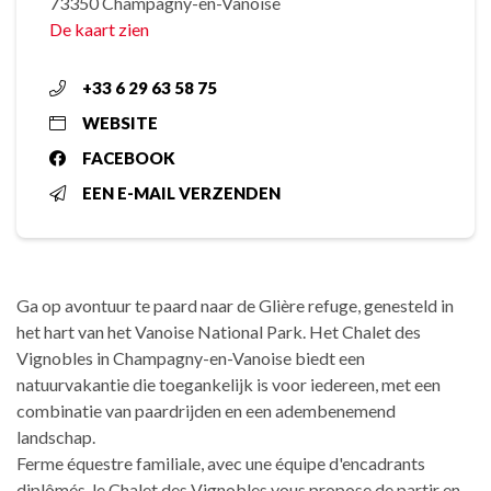
73350 Champagny-en-Vanoise
De kaart zien
+33 6 29 63 58 75
WEBSITE
FACEBOOK
EEN E-MAIL VERZENDEN
Ga op avontuur te paard naar de Glière refuge, genesteld in
het hart van het Vanoise National Park. Het Chalet des
Vignobles in Champagny-en-Vanoise biedt een
natuurvakantie die toegankelijk is voor iedereen, met een
combinatie van paardrijden en een adembenemend
landschap.
Ferme équestre familiale, avec une équipe d'encadrants
diplômés, le Chalet des Vignobles vous propose de partir en