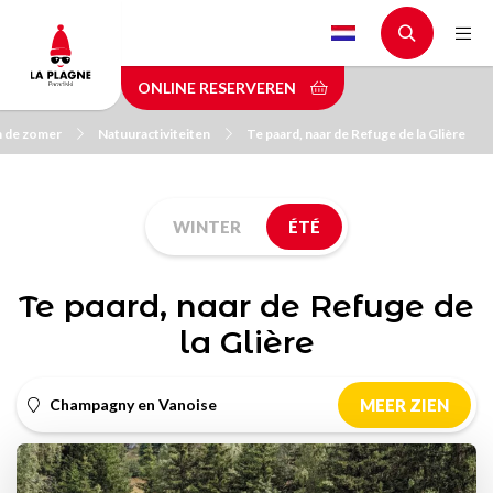
Skip
to
main
ONLINE RESERVEREN
content
n de zomer
Natuuractiviteiten
Te paard, naar de Refuge de la Glière
WINTER
ÉTÉ
Te paard, naar de Refuge de
la Glière
Champagny en Vanoise
MEER ZIEN