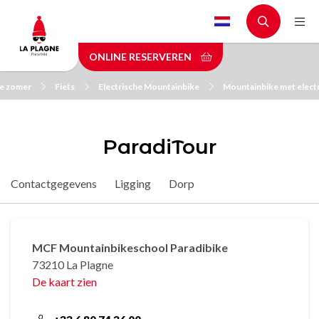
Skip
to
main
ONLINE RESERVEREN
content
de zomer
Fiets
Electrische Mountainbike
Mountainbike met elect
ParadiTour
Contactgegevens
Ligging
Dorp
MCF Mountainbikeschool Paradibike
73210 La Plagne
De kaart zien