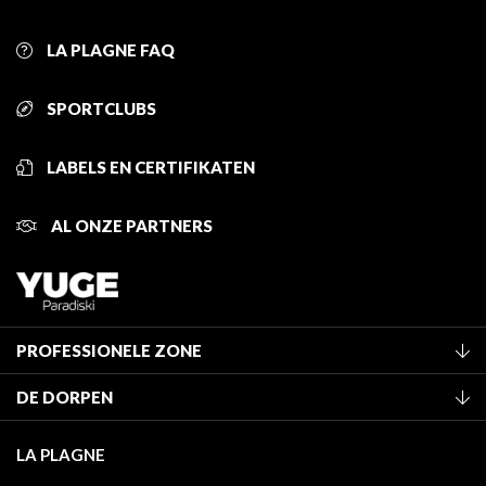
LA PLAGNE FAQ
SPORTCLUBS
LABELS EN CERTIFIKATEN
AL ONZE PARTNERS
PROFESSIONELE ZONE
Lid worden van het kantoor
DE DORPEN
Classificatie van de gemeubileerde accommodaties
La Plagne Vallée
Verblijfstaks
LA PLAGNE
Montchavin - Les Coches
Mediatheek