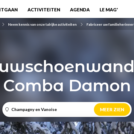
ITGAAN
ACTIVITEITEN
AGENDA
LE MAG'
Neem kennis van onze talrijke activiteiten
Fabriceer uw familieherinne
uwschoenwand
Comba Damon
Champagny en Vanoise
MEER ZIEN