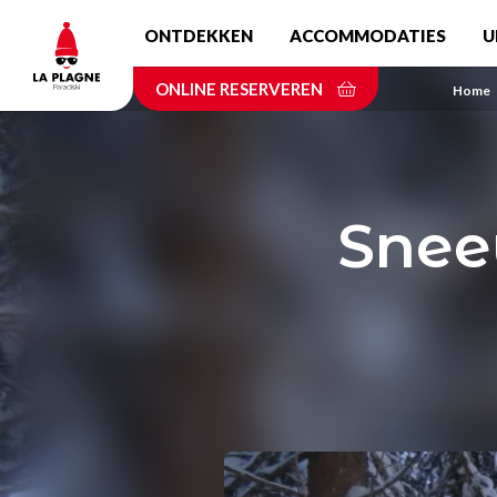
Skip
ONTDEKKEN
ACCOMMODATIES
U
to
main
ONLINE RESERVEREN
content
Home
Snee