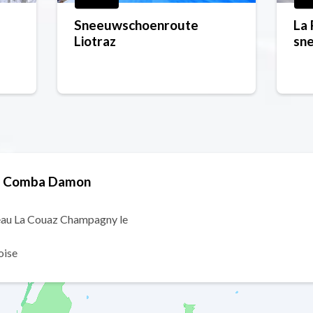
Sneeuwschoenroute
La 
Liotraz
sn
ro
g Comba Damon
eau La Couaz Champagny le
oise