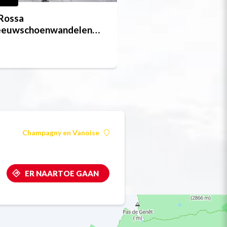
Rossa
Winterroute Les 
eeuwschoenwandelen
ute
Champagny en Vanoise
ER NAARTOE GAAN