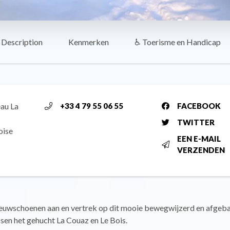
Description
Kenmerken
♿ Toerisme en Handicap
au La
+33 4 79 55 06 55
FACEBOOK
TWITTER
oise
EEN E-MAIL
VERZENDEN
euwschoenen aan en vertrek op dit mooie bewegwijzerd en afgeb
sen het gehucht La Couaz en Le Bois.