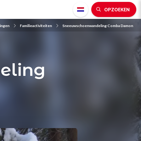
OPZOEKEN
ringen
Familieactiviteiten
Sneeuwschoenwandeling Comba Damon
eling