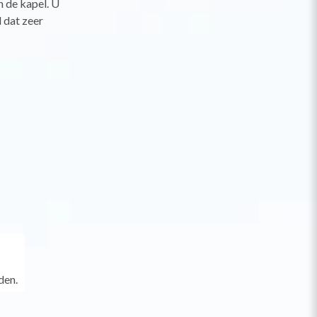
n de kapel. U
 dat zeer
den.