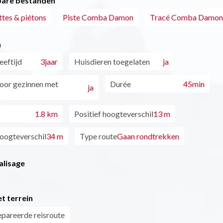
are bestanden
ttes & piétons
Piste Comba Damon
Tracé Comba Damon
n
eftijd
3jaar
Huisdieren toegelaten
ja
oor gezinnen met
Durée
45min
ja
1.8 km
Positief hoogteverschil
13 m
oogteverschil
34 m
Type route
Gaan rondtrekken
alisage
t terrein
pareerde reisroute