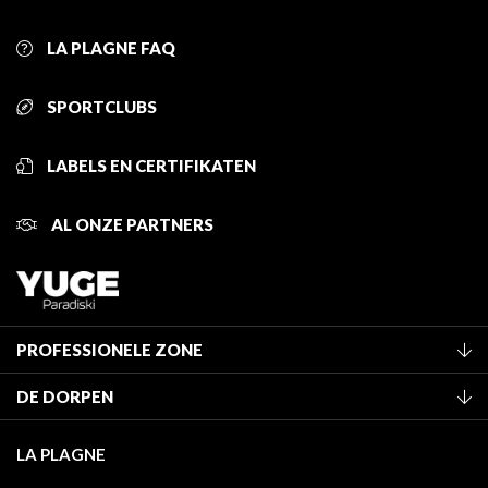
LA PLAGNE FAQ
SPORTCLUBS
LABELS EN CERTIFIKATEN
AL ONZE PARTNERS
PROFESSIONELE ZONE
Lid worden van het kantoor
DE DORPEN
Classificatie van de gemeubileerde accommodaties
La Plagne Vallée
Verblijfstaks
LA PLAGNE
Champagny-en-Vanoise
Mediatheek