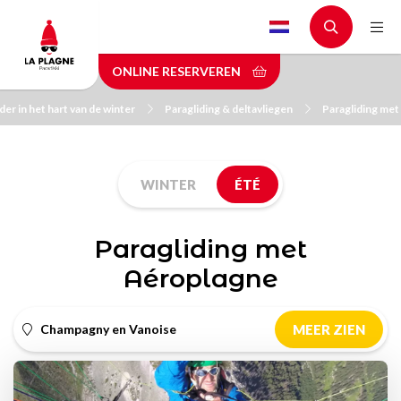
Skip
to
main
ONLINE RESERVEREN
content
er in het hart van de winter
Paragliding & deltavliegen
Paragliding me
WINTER
ÉTÉ
Paragliding met
Aéroplagne
Champagny en Vanoise
MEER ZIEN