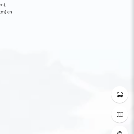
m),
km) en