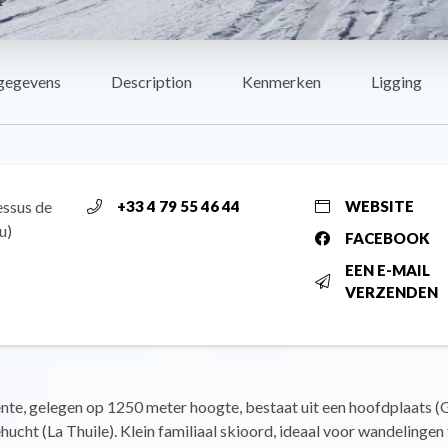
gegevens
Description
Kenmerken
Ligging
essus de
+33 4 79 55 46 44
WEBSITE
u)
FACEBOOK
EEN E-MAIL
VERZENDEN
te, gelegen op 1250 meter hoogte, bestaat uit een hoofdplaats (G
ucht (La Thuile). Klein familiaal skioord, ideaal voor wandelingen 