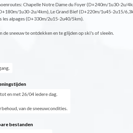
oenroutes: Chapelle Notre Dame du Foyer (D+240m/1u30-2u/4k
 (D+180m/1u30-2u/4km), Le Grand Bief (D+220m/1u45-2u15/6,3
s les alpages (D+330m/2u15-2u40/5km).
 de sneeuw te ontdekken en te glijden op ski's of sleeën.
gang.
eningstijden
tot en met 26/04 iedere dag.
behoud, van de sneeuwcondities.
are bestanden