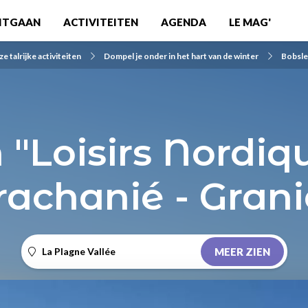
ITGAAN
ACTIVITEITEN
AGENDA
LE MAG'
 talrijke activiteiten
Dompel je onder in het hart van de winter
Bobsle
"Loisirs Nordiq
rachanié - Grani
La Plagne Vallée
MEER ZIEN