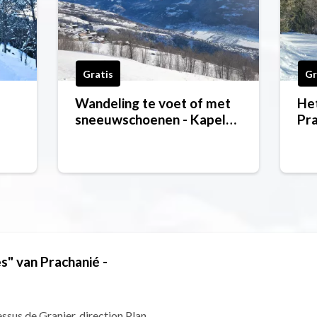
Gratis
Gr
Wandeling te voet of met
Het
sneeuwschoenen - Kapel
Pra
Notre Dame du Foyer
s" van Prachanié -
ssus de Granier, direction Plan