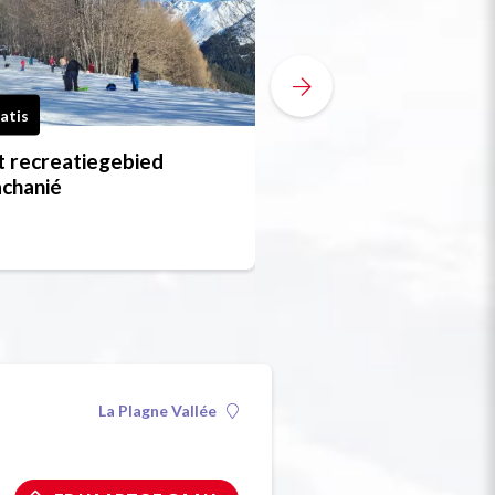
atis
 recreatiegebied
Prachanié bar
chanié
Restaurants
La Plagne Vallée