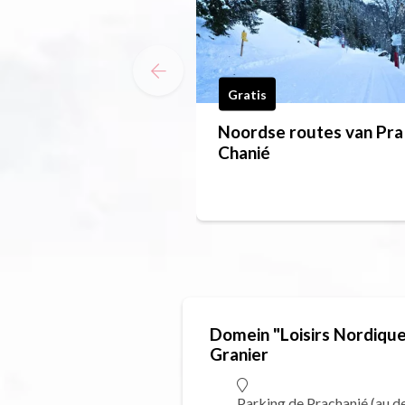
Gratis
Noordse routes van Pra
Chanié
Domein "Loisirs Nordique
Granier
Parking de Prachanié (au de