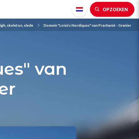
OPZOEKEN
igh, skeleton, slede
Domein "Loisirs Nordiques" van Prachanié - Granier
ues" van
er