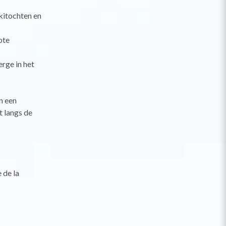
kitochten en
ote
erge in het
n een
t langs de
 de la