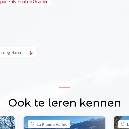
space hivernal de Granier
n
 toegelaten
ja
Ook te leren kennen
La Plagne Vallée
L