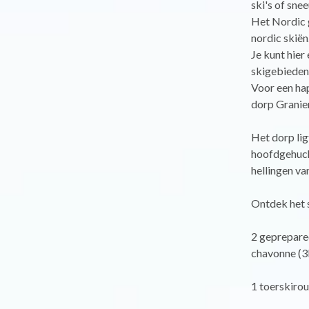
ski's of sn
Het Nordic 
nordic skiën
Je kunt hier
skigebieden 
Voor een hap
dorp Granie
Het dorp lig
hoofdgehucht
hellingen van
Ontdek het s
2 geprepare
chavonne (
1 toerskiro