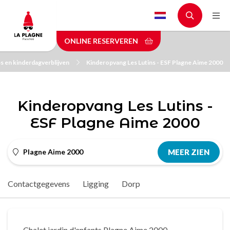
Skip
to
main
ONLINE RESERVEREN
content
s en kinderdagverblijven
Kinderopvang Les Lutins - ESF Plagne Aime 2000
Kinderopvang Les Lutins -
ESF Plagne Aime 2000
Plagne Aime 2000
MEER ZIEN
Contactgegevens
Ligging
Dorp
Chalet jardin d'enfants Plagne Aime 2000