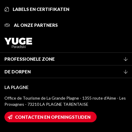
LABELS EN CERTIFIKATEN
AL ONZE PARTNERS
PROFESSIONELE ZONE
Lid worden van het kantoor
DE DORPEN
Classificatie van de gemeubileerde accommodaties
La Plagne Vallée
Verblijfstaks
LA PLAGNE
Montchavin - Les Coches
Mediatheek
Office de Tourisme de La Grande Plagne - 1355 route d’Aime - Les
Champagny-en-Vanoise
Provagnes - 73210 LA PLAGNE TARENTAISE
La Plagne logo's
Montalbert
Wifi toegang
CONTACTEN EN OPENINGSTIJDEN
Plagne 1800
Huis van de eigenaar
Plagne Bellecôte