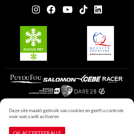
Press room
Plagne Centre
Charter van toegewijde spelers
Plagne Soleil
Groepen en seminars
Belle Plagne
Plagne Villages
Plagne Aime 2000
Deze site maakt gebruik van cookies en geeft u controle
over wat u wilt activeren
Wettelijke vermeldingen
Privacybeleid
OK, ACCEPTEER ALLE
Realisatie : StudioJuillet