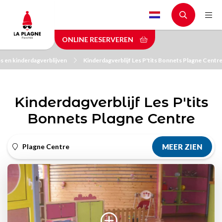
Skip
to
main
ONLINE RESERVEREN
content
s en kinderdagverblijven
Kinderdagverblijf Les P'tits Bonnets Plagne Centr
Kinderdagverblijf Les P'tits
Bonnets Plagne Centre
Plagne Centre
MEER ZIEN