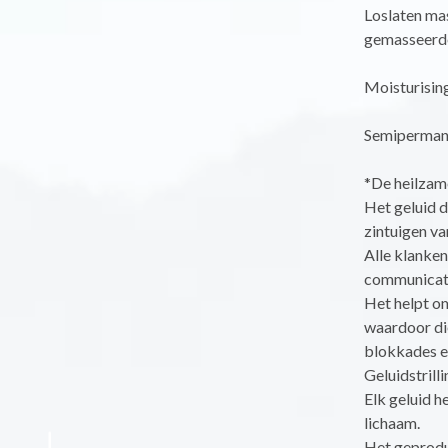
Loslaten mas
gemasseerde 
Moisturising
Semipermane
*De heilzam
Het geluid 
zintuigen va
Alle klanke
communicati
Het helpt om
waardoor di
blokkades en
Geluidstrill
Elk geluid h
lichaam.
Het geprodu