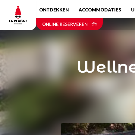
Skip
ONTDEKKEN
ACCOMMODATIES
U
to
main
ONLINE RESERVEREN
content
Wellne