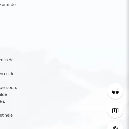
 komt de
n in de
n en de
 persoon,
alde
en.
et hele