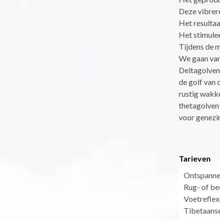
Deze vibrere
Het resultaa
Het stimulee
Tijdens de m
We gaan van 
Deltagolven:
de golf van 
rustig wakke
thetagolven 
voor genezin
Tarieven
Ontspannen
Rug- of b
Voetreflex
Tibetaans