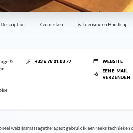
Description
Kenmerken
♿ Toerisme en Handicap
sage &
+33 6 78 01 03 77
WEBSITE
he
EEN E-MAIL
VERZENDEN
oise
oneel welzijnsmassagetherapeut gebruik ik een reeks technieken o