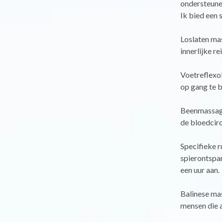
ondersteunen
Ik bied een 
Loslaten mas
innerlijke rei
Voetreflexol
op gang te b
Beenmassage,
de bloedcirc
Specifieke r
spierontspa
een uur aan.
Balinese ma
mensen die a