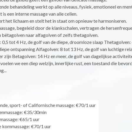
nde behandeling werkt op alle niveaus, fysiek, emotioneel en ment
t is een interne massage van alle cellen.
rt het lichaam en stelt het in staat om opnieuw te harmoniseren.
assage, begeleid door de klankschalen, vertragen de hersenfreque
bètagolven naar alfagolven of zelfs thetagolven.
 0,5 tot 4 Hz, de golf van de diepe, droomloze slaap Thetagolven: 
diepe ontspanning Alfagolven: 8 tot 13 Hz, de golf van luchtige rela
r zijn Betagolven: 14 Hz en meer, de golf van dagelijkse activiteit
voelen we een diep welzijn, innerlijke rust, een toestand die bevorde
g...
de, sport- of Californische massage: €70/1 uur
eenmassage: €35/30min
massage: €65/1 uur
e kommassage: €70/1 uur