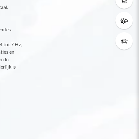
aal.
nties.
4 tot 7 Hz,
ties en
en In
rlijk is