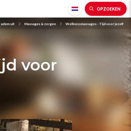
OPZOEKEN
 adem uit
Massages & zorgen
Wellnessmassages - Tijd voor jezelf
jd voor