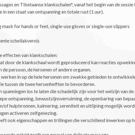
sages en Tibetaanse klankschalen*, vanaf het begin van de sessie
in een staat van ontspanning en totale rust (1 uur).
 mask for hands or feet, single-use gloves or single-use slippers
nte schellakvernis
e effecten van klankschalen:
dat door de klankschaal wordt geproduceerd kan reacties opwekke
n de persoon, de hersenen of andere organen.
n werken in op de hele hersenen om zwakke gebieden te ontwikkele
e tussen de twee hersenhelften te bevorderen.
 spanningen los te laten die schadelijk zijn voor het welzijn van de
epe ontspanning, bewustzijnsverruiming, de openbaring van bepa
/of hulpbronnen, kalmering, sereniteit en uitlijning mogelijk word
ingen activeren zelfgenezing.
eeft ook eigenschappen en trillingen die verschillend inwerken op h
ceerde geluid geeft een gevoel van delicate massage.