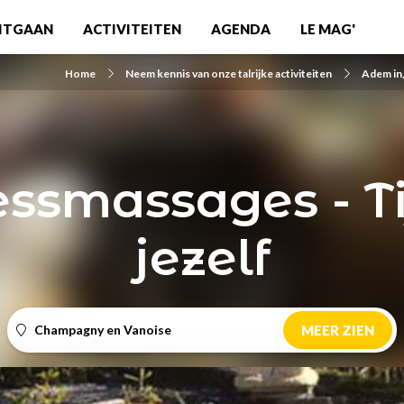
ITGAAN
ACTIVITEITEN
AGENDA
LE MAG'
Home
Neem kennis van onze talrijke activiteiten
Adem in,
ssmassages - Ti
jezelf
Champagny en Vanoise
MEER ZIEN