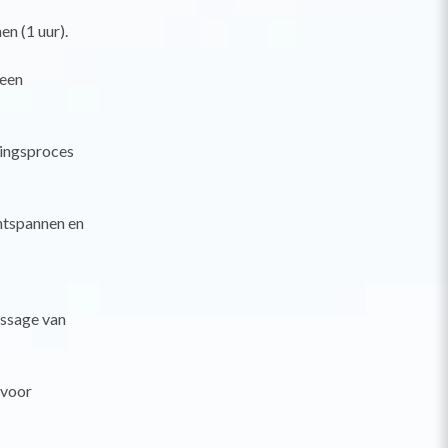
n (1 uur).
 een
zingsproces
ntspannen en
assage van
 voor